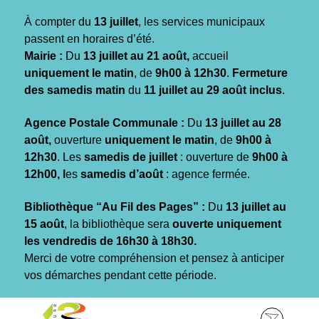
Gestion des traceurs
À compter du
13 juillet
, les services municipaux
passent en horaires d’été.
Mairie :
Du
13 juillet au 21 août,
accueil
uniquement le matin
, de
9h00 à 12h30
.
Fermeture
des samedis matin
du
11 juillet au 29 août inclus
.
Agence Postale Communale :
Du
13 juillet au 28
août,
ouverture
uniquement le matin
, de
9h00 à
12h30
. Les
samedis de juillet
: ouverture de
9h00 à
12h00, l
es
samedis d’août
: agence fermée.
Bibliothèque “Au Fil des Pages” :
Du
13 juillet au
15 août
, la bibliothèque sera
ouverte uniquement
les vendredis de 16h30 à 18h30.
Merci de votre compréhension et pensez à anticiper
vos démarches pendant cette période.
Aller
Aller
Aller