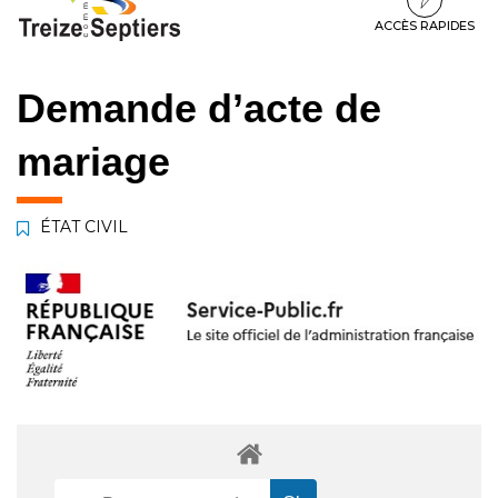
à
au
au
la
contenu
pied
ACCÈS RAPIDES
navigation
de
page
Demande d’acte de
mariage
ÉTAT CIVIL