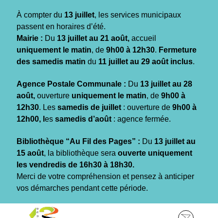
Gestion des traceurs
À compter du
13 juillet
, les services municipaux
passent en horaires d’été.
Mairie :
Du
13 juillet au 21 août,
accueil
uniquement le matin
, de
9h00 à 12h30
.
Fermeture
des samedis matin
du
11 juillet au 29 août inclus
.
Agence Postale Communale :
Du
13 juillet au 28
août,
ouverture
uniquement le matin
, de
9h00 à
12h30
. Les
samedis de juillet
: ouverture de
9h00 à
12h00, l
es
samedis d’août
: agence fermée.
Bibliothèque “Au Fil des Pages” :
Du
13 juillet au
15 août
, la bibliothèque sera
ouverte uniquement
les vendredis de 16h30 à 18h30.
Merci de votre compréhension et pensez à anticiper
vos démarches pendant cette période.
Aller
Aller
Aller