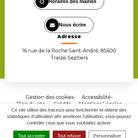
Horaires des mairies
Nous écrire
Adresse
16 rue de la Roche Saint-André, 85600
Treize-Septiers
Gestion des cookies
Accessibilité
Plan du site
Crédits
Mentions Légales
Ce site utilise des traceurs pour fonctionner et obtenir des
Site
statistiques d'utilisation afin améliorer l'utilisation, vous pouvez
réalisé
contrôler ceux que vous souhaitez activer.
par
Tout accepter
Tout refuser
Personnaliser
Inovagora
MENU