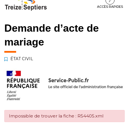
à
au
au
la
contenu
pied
ACCÈS RAPIDES
navigation
de
page
Demande d’acte de
mariage
ÉTAT CIVIL
Impossible de trouver la fiche : R54405.xml