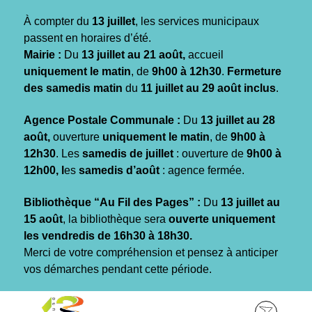
Gestion des traceurs
À compter du
13 juillet
, les services municipaux
passent en horaires d’été.
Mairie :
Du
13 juillet au 21 août,
accueil
uniquement le matin
, de
9h00 à 12h30
.
Fermeture
des samedis matin
du
11 juillet au 29 août inclus
.
Agence Postale Communale :
Du
13 juillet au 28
août,
ouverture
uniquement le matin
, de
9h00 à
12h30
. Les
samedis de juillet
: ouverture de
9h00 à
12h00, l
es
samedis d’août
: agence fermée.
Bibliothèque “Au Fil des Pages” :
Du
13 juillet au
15 août
, la bibliothèque sera
ouverte uniquement
les vendredis de 16h30 à 18h30.
Merci de votre compréhension et pensez à anticiper
vos démarches pendant cette période.
Aller
Aller
Aller