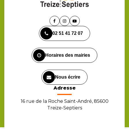
Lien
Lien
Lien
vers
vers
vers
02 51 41 72 07
le
le
la
compte
compte
chaîne
Facebook
Instagram
Youtube
Horaires des mairies
Nous écrire
Adresse
16 rue de la Roche Saint-André, 85600
Treize-Septiers