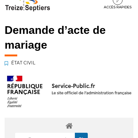
à
au
au
la
contenu
pied
ACCÈS RAPIDES
navigation
de
page
Demande d’acte de
mariage
ÉTAT CIVIL