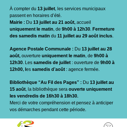
Gestion des traceurs
À compter du
13 juillet
, les services municipaux
passent en horaires d’été.
Mairie :
Du
13 juillet au 21 août,
accueil
uniquement le matin
, de
9h00 à 12h30
.
Fermeture
des samedis matin
du
11 juillet au 29 août inclus
.
Agence Postale Communale :
Du
13 juillet au 28
août,
ouverture
uniquement le matin
, de
9h00 à
12h30
. Les
samedis de juillet
: ouverture de
9h00 à
12h00, l
es
samedis d’août
: agence fermée.
Bibliothèque “Au Fil des Pages” :
Du
13 juillet au
15 août
, la bibliothèque sera
ouverte uniquement
les vendredis de 16h30 à 18h30.
Merci de votre compréhension et pensez à anticiper
vos démarches pendant cette période.
Aller
Aller
Aller