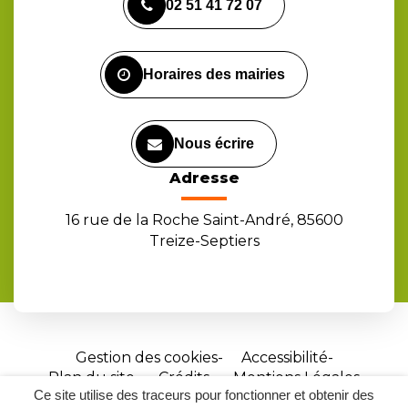
02 51 41 72 07
le
le
la
compte
compte
chaîne
Facebook
Instagram
Youtube
Horaires des mairies
Nous écrire
Adresse
16 rue de la Roche Saint-André, 85600
Treize-Septiers
Gestion des cookies
Accessibilité
Plan du site
Crédits
Mentions Légales
Ce site utilise des traceurs pour fonctionner et obtenir des