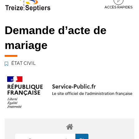
à
au
au
la
contenu
pied
ACCÈS RAPIDES
navigation
de
page
Demande d’acte de
mariage
ÉTAT CIVIL