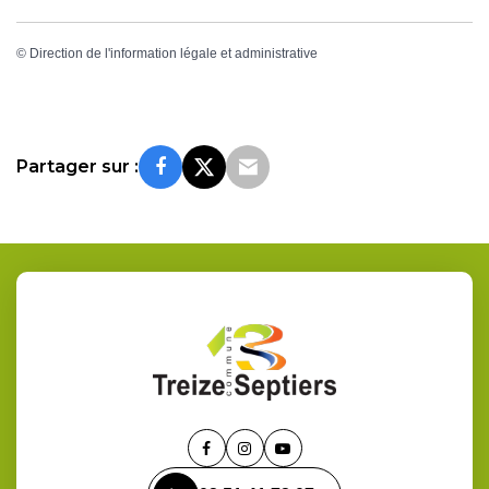
©
Direction de l'information légale et administrative
Partager sur :
Lien
Lien
Lien
vers
vers
vers