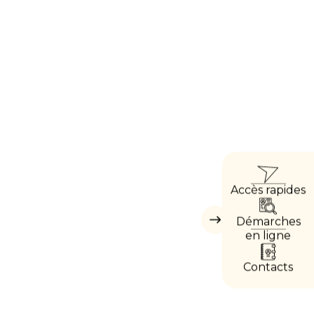
ACC
Accès rapides
DIRE
Démarches
Masquer
les
en ligne
accès
directs
Contacts