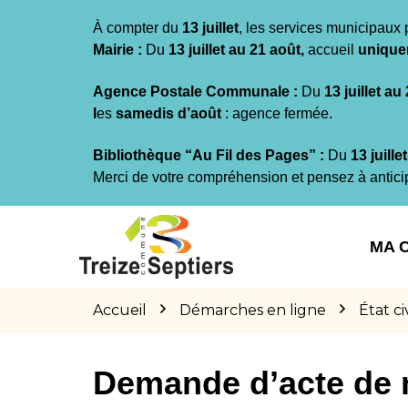
Gestion des traceurs
À compter du
13 juillet
, les services municipaux 
Mairie :
Du
13 juillet au 21 août,
accueil
unique
Agence Postale Communale :
Du
13 juillet au
l
es
samedis d’août
: agence fermée.
Bibliothèque “Au Fil des Pages” :
Du
13 juille
Merci de votre compréhension et pensez à antici
Aller
Aller
Aller
à
au
au
MA 
la
contenu
pied
navigation
de
page
Accueil
Démarches en ligne
État civ
Demande d’acte de 