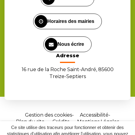
le
le
la
compte
compte
chaîne
Facebook
Instagram
Youtube
Horaires des mairies
Nous écrire
Adresse
16 rue de la Roche Saint-André, 85600
Treize-Septiers
Gestion des cookies
Accessibilité
Plan du site
Crédits
Mentions Légales
Ce site utilise des traceurs pour fonctionner et obtenir des
Site
statistiques d'utilisation afin améliorer l'utilisation, vous pouvez