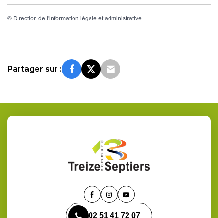
©
Direction de l'information légale et administrative
Partager sur :
Lien
Lien
Lien
vers
vers
vers
02 51 41 72 07