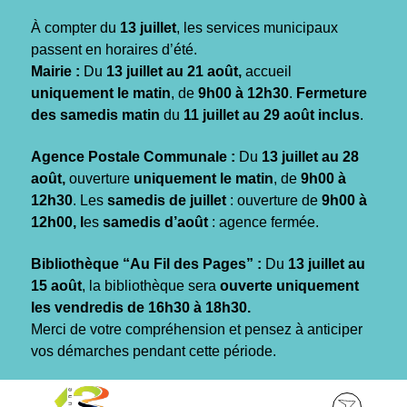
Gestion des traceurs
À compter du
13 juillet
, les services municipaux
passent en horaires d’été.
Mairie :
Du
13 juillet au 21 août,
accueil
uniquement le matin
, de
9h00 à 12h30
.
Fermeture
des samedis matin
du
11 juillet au 29 août inclus
.
Agence Postale Communale :
Du
13 juillet au 28
août,
ouverture
uniquement le matin
, de
9h00 à
12h30
. Les
samedis de juillet
: ouverture de
9h00 à
12h00, l
es
samedis d’août
: agence fermée.
Bibliothèque “Au Fil des Pages” :
Du
13 juillet au
15 août
, la bibliothèque sera
ouverte uniquement
les vendredis de 16h30 à 18h30.
Merci de votre compréhension et pensez à anticiper
vos démarches pendant cette période.
Aller
Aller
Aller