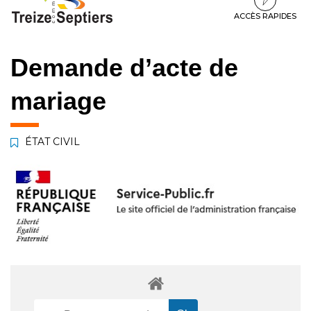
à
au
au
la
contenu
pied
ACCÈS RAPIDES
navigation
de
page
Demande d’acte de
mariage
ÉTAT CIVIL