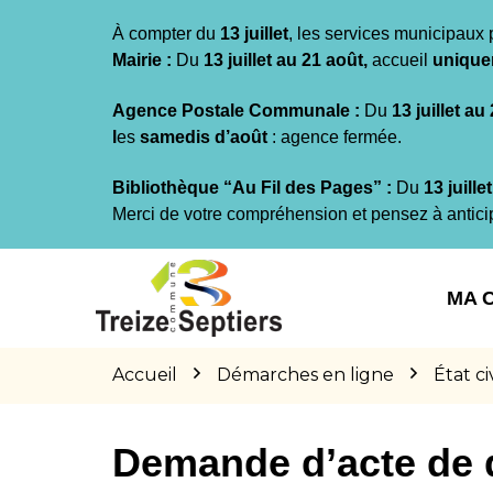
Gestion des traceurs
À compter du
13 juillet
, les services municipaux 
Mairie :
Du
13 juillet au 21 août,
accueil
unique
Agence Postale Communale :
Du
13 juillet au
l
es
samedis d’août
: agence fermée.
Bibliothèque “Au Fil des Pages” :
Du
13 juille
Merci de votre compréhension et pensez à antici
Aller
Aller
Aller
à
au
au
MA 
la
contenu
pied
navigation
de
page
Accueil
Démarches en ligne
État civ
Demande d’acte de 