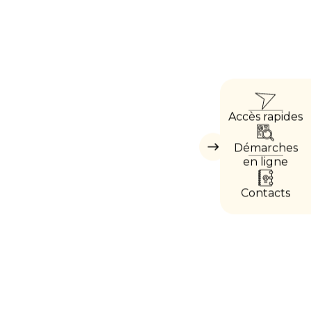
ACC
Accès rapides
DIRE
Démarches
Masquer
les
en ligne
accès
directs
Contacts