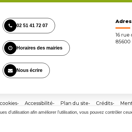
Adres
02 51 41 72 07
16 rue
85600 
Horaires des mairies
Nous écrire
 cookies
Accessibilité
Plan du site
Crédits
Ment
ques d'utilisation afin améliorer l'utilisation, vous pouvez contrôler ceu
Site
réalisé
par