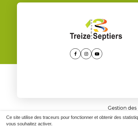
Lien
Lien
Lien
vers
vers
vers
le
le
la
compte
compte
chaîne
Facebook
Instagram
Youtube
Gestion des
Ce site utilise des traceurs pour fonctionner et obtenir des statisti
vous souhaitez activer.