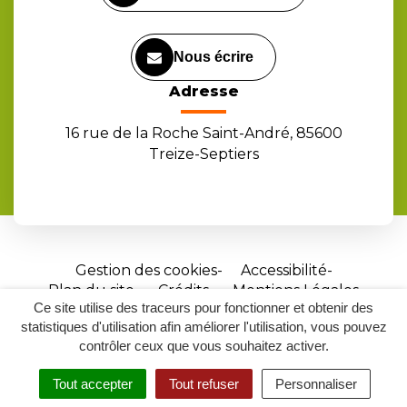
Nous écrire
Adresse
16 rue de la Roche Saint-André, 85600
Treize-Septiers
Gestion des cookies
Accessibilité
Plan du site
Crédits
Mentions Légales
Ce site utilise des traceurs pour fonctionner et obtenir des
Site
statistiques d'utilisation afin améliorer l'utilisation, vous pouvez
réalisé
contrôler ceux que vous souhaitez activer.
par
Tout accepter
Tout refuser
Personnaliser
Inovagora
MENU
RECHERCHER
ACCESSIBILITÉ