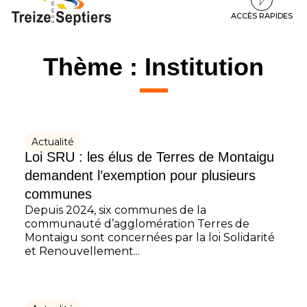
à
au
au
la
contenu
pied
ACCÈS RAPIDES
navigation
de
page
Thème :
Institution
Actualité
Loi SRU : les élus de Terres de Montaigu
demandent l’exemption pour plusieurs
communes
Depuis 2024, six communes de la
communauté d’agglomération Terres de
Montaigu sont concernées par la loi Solidarité
et Renouvellement...