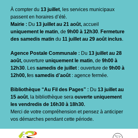
Gestion des traceurs
À compter du
13 juillet
, les services municipaux
passent en horaires d’été.
Mairie :
Du
13 juillet au 21 août,
accueil
uniquement le matin
, de
9h00 à 12h30
.
Fermeture
des samedis matin
du
11 juillet au 29 août inclus
.
Agence Postale Communale :
Du
13 juillet au 28
août,
ouverture
uniquement le matin
, de
9h00 à
12h30
. Les
samedis de juillet
: ouverture de
9h00 à
12h00, l
es
samedis d’août
: agence fermée.
Bibliothèque “Au Fil des Pages” :
Du
13 juillet au
15 août
, la bibliothèque sera
ouverte uniquement
les vendredis de 16h30 à 18h30.
Merci de votre compréhension et pensez à anticiper
vos démarches pendant cette période.
Aller
Aller
Aller