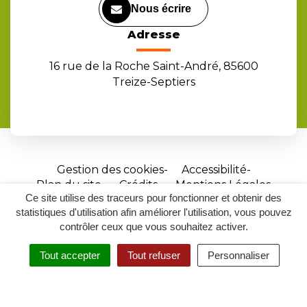
Nous écrire
Adresse
16 rue de la Roche Saint-André, 85600
Treize-Septiers
Gestion des cookies
Accessibilité
Plan du site
Crédits
Mentions Légales
Ce site utilise des traceurs pour fonctionner et obtenir des
Site
statistiques d'utilisation afin améliorer l'utilisation, vous pouvez
réalisé
contrôler ceux que vous souhaitez activer.
par
Tout accepter
Tout refuser
Personnaliser
Inovagora
MENU
RECHERCHER
ACCESSIBILITÉ
(ouverture
dans
un