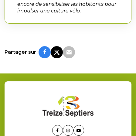
encore de sensibiliser les habitants pour
impulser une culture vélo.
Partager sur :
Lien
Lien
Lien