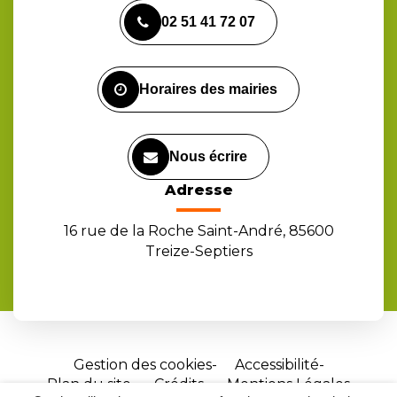
vers
vers
vers
02 51 41 72 07
le
le
la
compte
compte
chaîne
Facebook
Instagram
Youtube
Horaires des mairies
Nous écrire
Adresse
16 rue de la Roche Saint-André, 85600
Treize-Septiers
Gestion des cookies
Accessibilité
Plan du site
Crédits
Mentions Légales