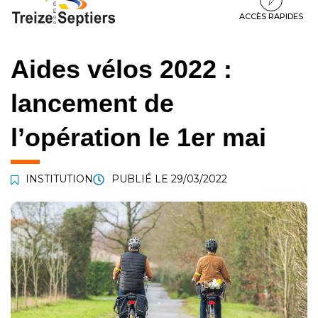
à
au
au
la
contenu
pied
ACCÈS RAPIDES
navigation
de
page
Aides vélos 2022 :
lancement de
l’opération le 1er mai
INSTITUTION
PUBLIÉ LE
29/03/2022