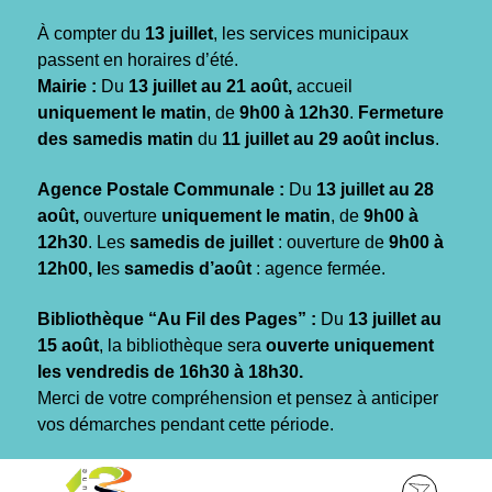
Gestion des traceurs
À compter du
13 juillet
, les services municipaux
passent en horaires d’été.
Mairie :
Du
13 juillet au 21 août,
accueil
uniquement le matin
, de
9h00 à 12h30
.
Fermeture
des samedis matin
du
11 juillet au 29 août inclus
.
Agence Postale Communale :
Du
13 juillet au 28
août,
ouverture
uniquement le matin
, de
9h00 à
12h30
. Les
samedis de juillet
: ouverture de
9h00 à
12h00, l
es
samedis d’août
: agence fermée.
Bibliothèque “Au Fil des Pages” :
Du
13 juillet au
15 août
, la bibliothèque sera
ouverte uniquement
les vendredis de 16h30 à 18h30.
Merci de votre compréhension et pensez à anticiper
vos démarches pendant cette période.
Aller
Aller
Aller