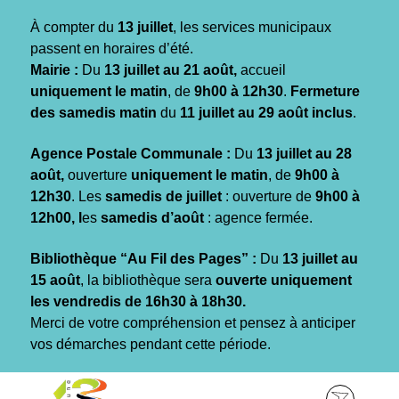
Gestion des traceurs
À compter du
13 juillet
, les services municipaux
passent en horaires d’été.
Mairie :
Du
13 juillet au 21 août,
accueil
uniquement le matin
, de
9h00 à 12h30
.
Fermeture
des samedis matin
du
11 juillet au 29 août inclus
.
Agence Postale Communale :
Du
13 juillet au 28
août,
ouverture
uniquement le matin
, de
9h00 à
12h30
. Les
samedis de juillet
: ouverture de
9h00 à
12h00, l
es
samedis d’août
: agence fermée.
Bibliothèque “Au Fil des Pages” :
Du
13 juillet au
15 août
, la bibliothèque sera
ouverte uniquement
les vendredis de 16h30 à 18h30.
Merci de votre compréhension et pensez à anticiper
vos démarches pendant cette période.
Aller
Aller
Aller