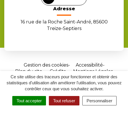
Adresse
16 rue de la Roche Saint-André, 85600
Treize-Septiers
Gestion des cookies
Accessibilité
Plan du site
Crédits
Mentions Légales
Ce site utilise des traceurs pour fonctionner et obtenir des
Site
statistiques d'utilisation afin améliorer l'utilisation, vous pouvez
réalisé
contrôler ceux que vous souhaitez activer.
par
Tout accepter
Tout refuser
Personnaliser
Inovagora
MENU
RECHERCHER
ACCESSIBILITÉ
(ouverture
dans
un
nouvel