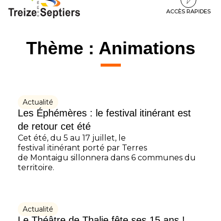
à
au
au
la
contenu
pied
ACCÈS RAPIDES
navigation
de
page
Thème :
Animations
Actualité
Les Éphémères : le festival itinérant est
de retour cet été
Cet été, du 5 au 17 juillet, le
festival itinérant porté par Terres
de Montaigu sillonnera dans 6 communes du
territoire.
Actualité
Le Théâtre de Thalie fête ses 15 ans !