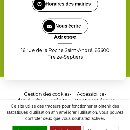
Horaires des mairies
Nous écrire
Adresse
16 rue de la Roche Saint-André, 85600
Treize-Septiers
Gestion des cookies
Accessibilité
Plan du site
Crédits
Mentions Légales
Ce site utilise des traceurs pour fonctionner et obtenir des
Site
statistiques d'utilisation afin améliorer l'utilisation, vous pouvez
réalisé
contrôler ceux que vous souhaitez activer.
par