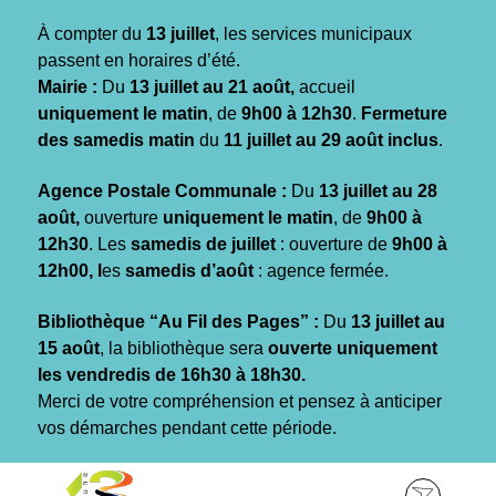
Gestion des traceurs
À compter du
13 juillet
, les services municipaux
passent en horaires d’été.
Mairie :
Du
13 juillet au 21 août,
accueil
uniquement le matin
, de
9h00 à 12h30
.
Fermeture
des samedis matin
du
11 juillet au 29 août inclus
.
Agence Postale Communale :
Du
13 juillet au 28
août,
ouverture
uniquement le matin
, de
9h00 à
12h30
. Les
samedis de juillet
: ouverture de
9h00 à
12h00, l
es
samedis d’août
: agence fermée.
Bibliothèque “Au Fil des Pages” :
Du
13 juillet au
15 août
, la bibliothèque sera
ouverte uniquement
les vendredis de 16h30 à 18h30.
Merci de votre compréhension et pensez à anticiper
vos démarches pendant cette période.
Aller
Aller
Aller