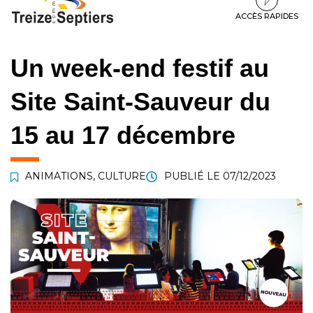
à
au
au
la
contenu
pied
ACCÈS RAPIDES
navigation
de
page
Un week-end festif au
Site Saint-Sauveur du
15 au 17 décembre
ANIMATIONS
,
CULTURE
PUBLIÉ LE
07/12/2023