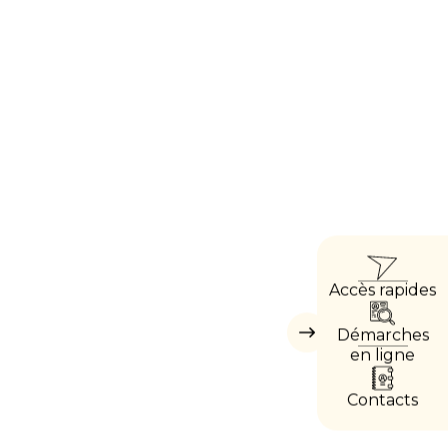
ACC
Accès rapides
DIRE
Démarches
Masquer
les
en ligne
accès
directs
Contacts