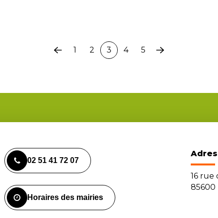
1
2
3
4
5
Page
Page
précédente
suivante
Adres
02 51 41 72 07
16 rue
85600 
Horaires des mairies