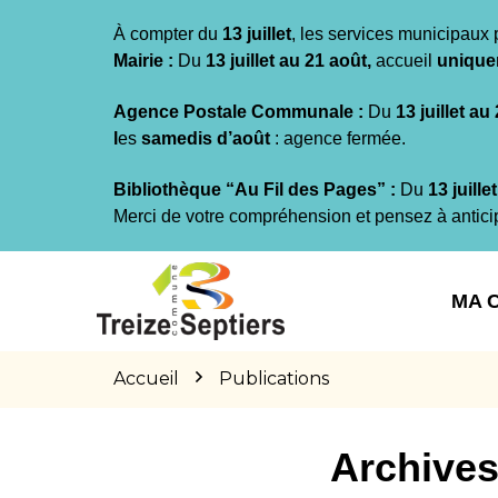
Gestion des traceurs
À compter du
13 juillet
, les services municipaux 
Mairie :
Du
13 juillet au 21 août,
accueil
unique
Agence Postale Communale :
Du
13 juillet au
l
es
samedis d’août
: agence fermée.
Bibliothèque “Au Fil des Pages” :
Du
13 juille
Merci de votre compréhension et pensez à antici
Aller
Aller
Aller
à
au
au
MA 
la
contenu
pied
navigation
de
page
Accueil
Publications
Archives