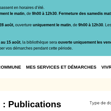
passent en horaires d’été.
ment le matin
, de
9h00 à 12h30
.
Fermeture des samedis mat
 28 août,
ouverture
uniquement le matin
, de
9h00 à 12h30
. Le
t au 15 août
, la bibliothèque sera
ouverte uniquement les ven
per vos démarches pendant cette période.
COMMUNE
MES SERVICES ET DÉMARCHES
VIV
 :
Publications
Type de do