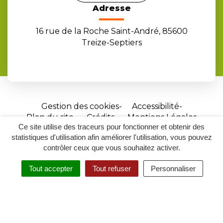
Adresse
16 rue de la Roche Saint-André, 85600
Treize-Septiers
Gestion des cookies
Accessibilité
Plan du site
Crédits
Mentions Légales
Ce site utilise des traceurs pour fonctionner et obtenir des
Site
statistiques d'utilisation afin améliorer l'utilisation, vous pouvez
réalisé
contrôler ceux que vous souhaitez activer.
par
Tout accepter
Tout refuser
Personnaliser
Inovagora
MENU
RECHERCHER
ACCESSIBILITÉ
(ouverture
dans
un
nouvel