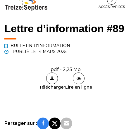
à
au
au
la
contenu
pied
ACCÈS RAPIDES
navigation
de
page
Lettre d’information #89
BULLETIN D'INFORMATION
PUBLIÉ LE
14 MARS 2025
pdf - 2,25 Mo
Télécharger
Lire en ligne
Partager sur :