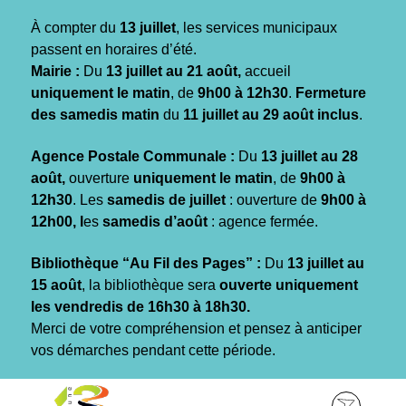
Gestion des traceurs
À compter du
13 juillet
, les services municipaux
passent en horaires d’été.
Mairie :
Du
13 juillet au 21 août,
accueil
uniquement le matin
, de
9h00 à 12h30
.
Fermeture
des samedis matin
du
11 juillet au 29 août inclus
.
Agence Postale Communale :
Du
13 juillet au 28
août,
ouverture
uniquement le matin
, de
9h00 à
12h30
. Les
samedis de juillet
: ouverture de
9h00 à
12h00, l
es
samedis d’août
: agence fermée.
Bibliothèque “Au Fil des Pages” :
Du
13 juillet au
15 août
, la bibliothèque sera
ouverte uniquement
les vendredis de 16h30 à 18h30.
Merci de votre compréhension et pensez à anticiper
vos démarches pendant cette période.
Aller
Aller
Aller