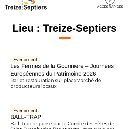
à
au
au
la
contenu
pied
ACCÈS RAPIDES
navigation
de
page
Lieu :
Treize-Septiers
Événement
Les Fermes de la Gourinière – Journées
Européennes du Patrimoine 2026
Bar et restauration sur placeMarché de
producteurs locaux
Événement
BALL-TRAP
Ball-Trap organisé par le Comité des Fêtes de