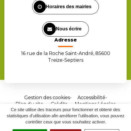
Horaires des mairies
Nous écrire
Adresse
16 rue de la Roche Saint-André, 85600
Treize-Septiers
Gestion des cookies
Accessibilité
Plan du site
Crédits
Mentions Légales
Ce site utilise des traceurs pour fonctionner et obtenir des
Site
statistiques d'utilisation afin améliorer l'utilisation, vous pouvez
réalisé
contrôler ceux que vous souhaitez activer.
par