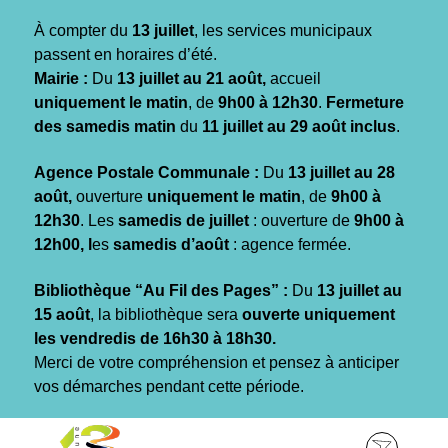
Gestion des traceurs
À compter du
13 juillet
, les services municipaux
passent en horaires d’été.
Mairie :
Du
13 juillet au 21 août,
accueil
uniquement le matin
, de
9h00 à 12h30
.
Fermeture
des samedis matin
du
11 juillet au 29 août inclus
.
Agence Postale Communale :
Du
13 juillet au 28
août,
ouverture
uniquement le matin
, de
9h00 à
12h30
. Les
samedis de juillet
: ouverture de
9h00 à
12h00, l
es
samedis d’août
: agence fermée.
Bibliothèque “Au Fil des Pages” :
Du
13 juillet au
15 août
, la bibliothèque sera
ouverte uniquement
les vendredis de 16h30 à 18h30.
Merci de votre compréhension et pensez à anticiper
vos démarches pendant cette période.
Aller
Aller
Aller