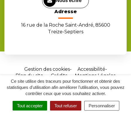
Nous écrire
Adresse
16 rue de la Roche Saint-André, 85600
Treize-Septiers
Gestion des cookies
Accessibilité
Plan du site
Crédits
Mentions Légales
Ce site utilise des traceurs pour fonctionner et obtenir des
Site
statistiques d'utilisation afin améliorer l'utilisation, vous pouvez
réalisé
contrôler ceux que vous souhaitez activer.
par
Tout accepter
Tout refuser
Personnaliser
Inovagora
MENU
RECHERCHER
ACCESSIBILITÉ
(ouverture
dans
un