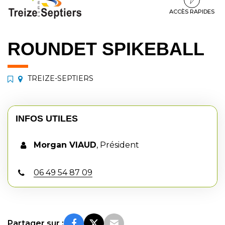
à
au
au
la
contenu
pied
ACCÈS RAPIDES
navigation
de
page
ROUNDET SPIKEBALL
TREIZE-SEPTIERS
INFOS UTILES
Morgan VIAUD
,
Président
06 49 54 87 09
Partager sur :