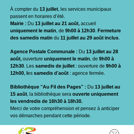
Gestion des traceurs
À compter du
13 juillet
, les services municipaux
passent en horaires d’été.
Mairie :
Du
13 juillet au 21 août,
accueil
uniquement le matin
, de
9h00 à 12h30
.
Fermeture
des samedis matin
du
11 juillet au 29 août inclus
.
Agence Postale Communale :
Du
13 juillet au 28
août,
ouverture
uniquement le matin
, de
9h00 à
12h30
. Les
samedis de juillet
: ouverture de
9h00 à
12h00, l
es
samedis d’août
: agence fermée.
Bibliothèque “Au Fil des Pages” :
Du
13 juillet au
15 août
, la bibliothèque sera
ouverte uniquement
les vendredis de 16h30 à 18h30.
Merci de votre compréhension et pensez à anticiper
vos démarches pendant cette période.
Aller
Aller
Aller