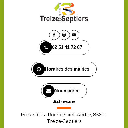
Lien
Lien
Lien
vers
vers
vers
02 51 41 72 07
le
le
la
compte
compte
chaîne
Facebook
Instagram
Youtube
Horaires des mairies
Nous écrire
Adresse
16 rue de la Roche Saint-André, 85600
Treize-Septiers