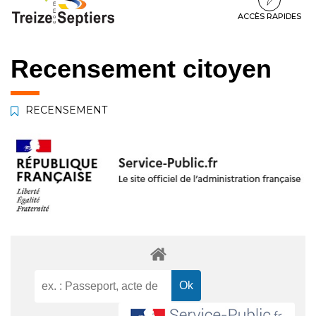
à
au
au
la
contenu
pied
ACCÈS RAPIDES
navigation
de
page
Recensement citoyen
RECENSEMENT