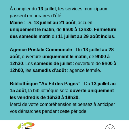
Gestion des traceurs
À compter du
13 juillet
, les services municipaux
passent en horaires d’été.
Mairie :
Du
13 juillet au 21 août,
accueil
uniquement le matin
, de
9h00 à 12h30
.
Fermeture
des samedis matin
du
11 juillet au 29 août inclus
.
Agence Postale Communale :
Du
13 juillet au 28
août,
ouverture
uniquement le matin
, de
9h00 à
12h30
. Les
samedis de juillet
: ouverture de
9h00 à
12h00, l
es
samedis d’août
: agence fermée.
Bibliothèque “Au Fil des Pages” :
Du
13 juillet au
15 août
, la bibliothèque sera
ouverte uniquement
les vendredis de 16h30 à 18h30.
Merci de votre compréhension et pensez à anticiper
vos démarches pendant cette période.
Aller
Aller
Aller