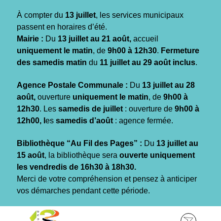
Gestion des traceurs
À compter du
13 juillet
, les services municipaux
passent en horaires d’été.
Mairie :
Du
13 juillet au 21 août,
accueil
uniquement le matin
, de
9h00 à 12h30
.
Fermeture
des samedis matin
du
11 juillet au 29 août inclus
.
Agence Postale Communale :
Du
13 juillet au 28
août,
ouverture
uniquement le matin
, de
9h00 à
12h30
. Les
samedis de juillet
: ouverture de
9h00 à
12h00, l
es
samedis d’août
: agence fermée.
Bibliothèque “Au Fil des Pages” :
Du
13 juillet au
15 août
, la bibliothèque sera
ouverte uniquement
les vendredis de 16h30 à 18h30.
Merci de votre compréhension et pensez à anticiper
vos démarches pendant cette période.
Aller
Aller
Aller