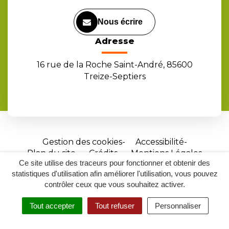
Nous écrire
Adresse
16 rue de la Roche Saint-André, 85600
Treize-Septiers
Gestion des cookies
Accessibilité
Plan du site
Crédits
Mentions Légales
Ce site utilise des traceurs pour fonctionner et obtenir des
Site
statistiques d'utilisation afin améliorer l'utilisation, vous pouvez
réalisé
contrôler ceux que vous souhaitez activer.
par
Tout accepter
Tout refuser
Personnaliser
Inovagora
MENU
RECHERCHER
ACCESSIBILITÉ
(ouverture