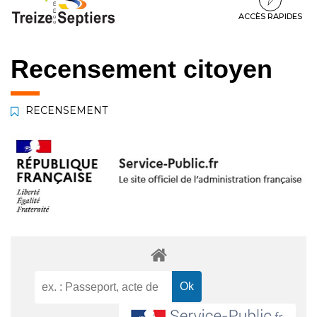
à
au
au
la
contenu
pied
ACCÈS RAPIDES
navigation
de
page
Recensement citoyen
RECENSEMENT