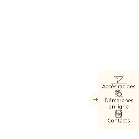
ACC
Accès rapides
DIRE
Démarches
Masquer
les
en ligne
accès
directs
Contacts