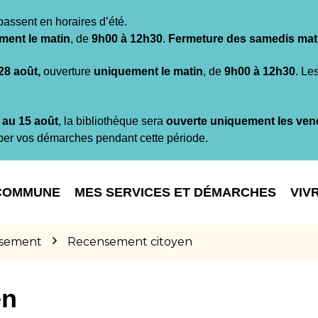
passent en horaires d’été.
ment le matin
, de
9h00 à 12h30
.
Fermeture des samedis mat
 28 août,
ouverture
uniquement le matin
, de
9h00 à 12h30
. Le
t au 15 août
, la bibliothèque sera
ouverte uniquement les ven
per vos démarches pendant cette période.
COMMUNE
MES SERVICES ET DÉMARCHES
VIV
sement
Recensement citoyen
en