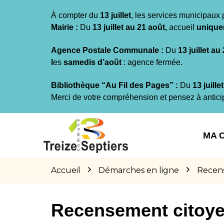
Gestion des traceurs
À compter du
13 juillet
, les services municipaux 
Mairie :
Du
13 juillet au 21 août,
accueil
unique
Agence Postale Communale :
Du
13 juillet au
l
es
samedis d’août
: agence fermée.
Bibliothèque “Au Fil des Pages” :
Du
13 juille
Merci de votre compréhension et pensez à antici
Aller
Aller
Aller
à
au
au
MA 
la
contenu
pied
navigation
de
page
Accueil
Démarches en ligne
Recen
Recensement citoy