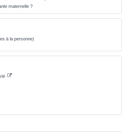
ante maternelle ?
ces à la personne)
arié