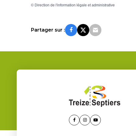
©
Direction de l'information légale et administrative
Partager sur :
Lien
Lien
Lien
vers
vers
vers
le
le
la