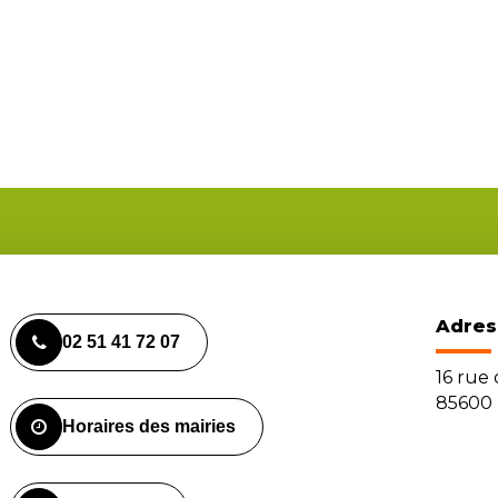
Adres
02 51 41 72 07
16 rue
85600 
Horaires des mairies