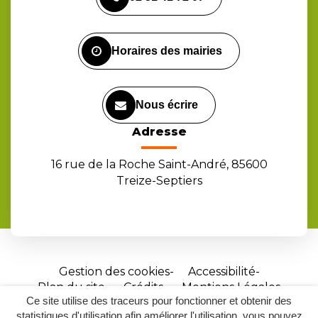
le
le
la
compte
compte
chaîne
Facebook
Instagram
Youtube
Horaires des mairies
Nous écrire
Adresse
16 rue de la Roche Saint-André, 85600
Treize-Septiers
Gestion des cookies
Accessibilité
Plan du site
Crédits
Mentions Légales
Ce site utilise des traceurs pour fonctionner et obtenir des
Site
statistiques d'utilisation afin améliorer l'utilisation, vous pouvez