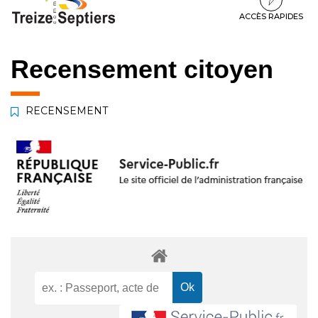
à
au
au
la
contenu
pied
ACCÈS RAPIDES
navigation
de
page
Recensement citoyen
RECENSEMENT