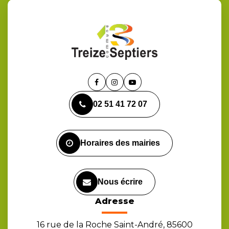
Lien
Lien
Lien
vers
vers
vers
02 51 41 72 07
le
le
la
compte
compte
chaîne
Facebook
Instagram
Youtube
Horaires des mairies
Nous écrire
Adresse
16 rue de la Roche Saint-André, 85600