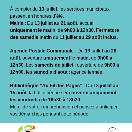
Gestion des traceurs
À compter du
13 juillet
, les services municipaux
passent en horaires d’été.
Mairie :
Du
13 juillet au 21 août,
accueil
uniquement le matin
, de
9h00 à 12h30
.
Fermeture
des samedis matin
du
11 juillet au 29 août inclus
.
Agence Postale Communale :
Du
13 juillet au 28
août,
ouverture
uniquement le matin
, de
9h00 à
12h30
. Les
samedis de juillet
: ouverture de
9h00 à
12h00, l
es
samedis d’août
: agence fermée.
Bibliothèque “Au Fil des Pages” :
Du
13 juillet au
15 août
, la bibliothèque sera
ouverte uniquement
les vendredis de 16h30 à 18h30.
Merci de votre compréhension et pensez à anticiper
vos démarches pendant cette période.
Aller
Aller
Aller