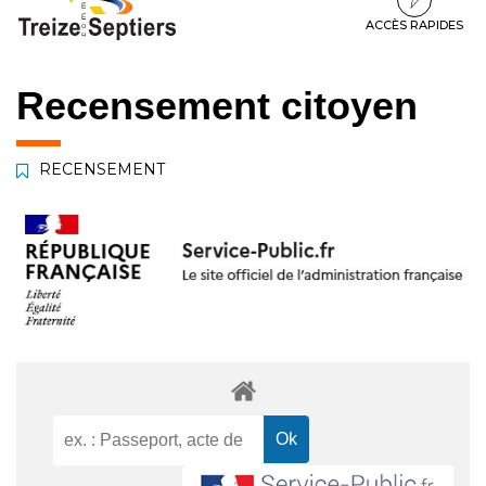
à
au
au
la
contenu
pied
ACCÈS RAPIDES
navigation
de
page
Recensement citoyen
RECENSEMENT