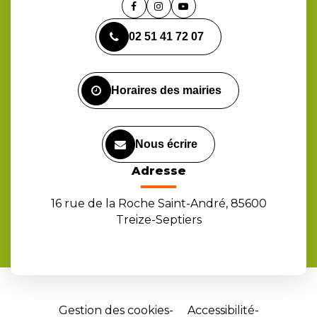
Lien
Lien
Lien
vers
vers
vers
02 51 41 72 07
le
le
la
compte
compte
chaîne
Facebook
Instagram
Youtube
Horaires des mairies
Nous écrire
Adresse
16 rue de la Roche Saint-André, 85600
Treize-Septiers
Gestion des cookies
Accessibilité