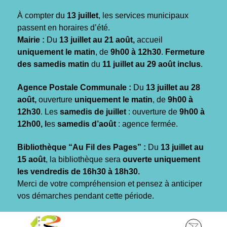
Gestion des traceurs
À compter du
13 juillet
, les services municipaux
passent en horaires d’été.
Mairie :
Du
13 juillet au 21 août,
accueil
uniquement le matin
, de
9h00 à 12h30
.
Fermeture
des samedis matin
du
11 juillet au 29 août inclus
.
Agence Postale Communale :
Du
13 juillet au 28
août,
ouverture
uniquement le matin
, de
9h00 à
12h30
. Les
samedis de juillet
: ouverture de
9h00 à
12h00, l
es
samedis d’août
: agence fermée.
Bibliothèque “Au Fil des Pages” :
Du
13 juillet au
15 août
, la bibliothèque sera
ouverte uniquement
les vendredis de 16h30 à 18h30.
Merci de votre compréhension et pensez à anticiper
vos démarches pendant cette période.
Aller
Aller
Aller