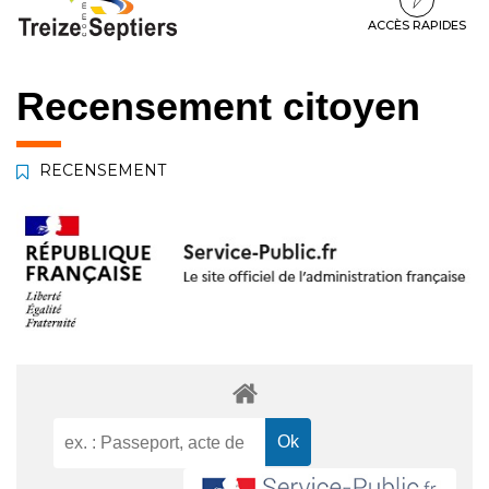
à
au
au
la
contenu
pied
ACCÈS RAPIDES
navigation
de
page
Recensement citoyen
RECENSEMENT