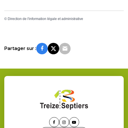
©
Direction de l'information légale et administrative
Partager sur :
Lien
Lien
Lien