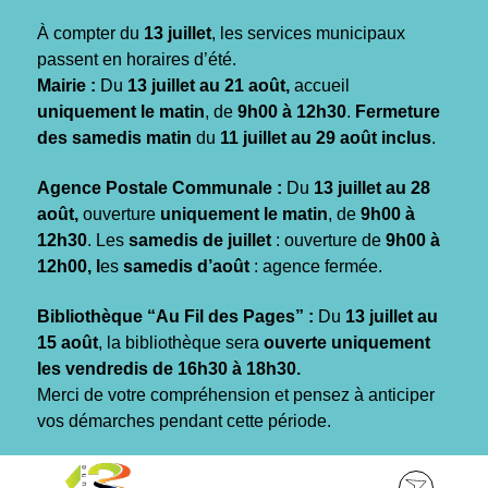
Gestion des traceurs
À compter du
13 juillet
, les services municipaux
passent en horaires d’été.
Mairie :
Du
13 juillet au 21 août,
accueil
uniquement le matin
, de
9h00 à 12h30
.
Fermeture
des samedis matin
du
11 juillet au 29 août inclus
.
Agence Postale Communale :
Du
13 juillet au 28
août,
ouverture
uniquement le matin
, de
9h00 à
12h30
. Les
samedis de juillet
: ouverture de
9h00 à
12h00, l
es
samedis d’août
: agence fermée.
Bibliothèque “Au Fil des Pages” :
Du
13 juillet au
15 août
, la bibliothèque sera
ouverte uniquement
les vendredis de 16h30 à 18h30.
Merci de votre compréhension et pensez à anticiper
vos démarches pendant cette période.
Aller
Aller
Aller