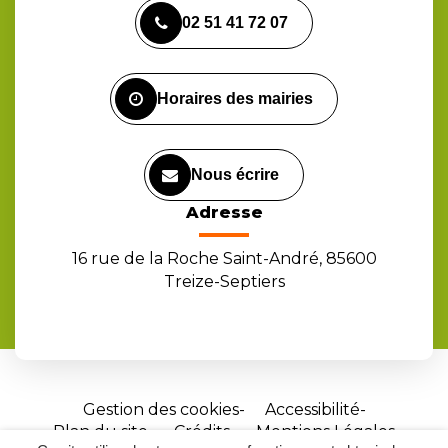
vers
vers
vers
02 51 41 72 07
le
le
la
compte
compte
chaîne
Facebook
Instagram
Youtube
Horaires des mairies
Nous écrire
Adresse
16 rue de la Roche Saint-André, 85600
Treize-Septiers
Gestion des cookies
Accessibilité
Plan du site
Crédits
Mentions Légales