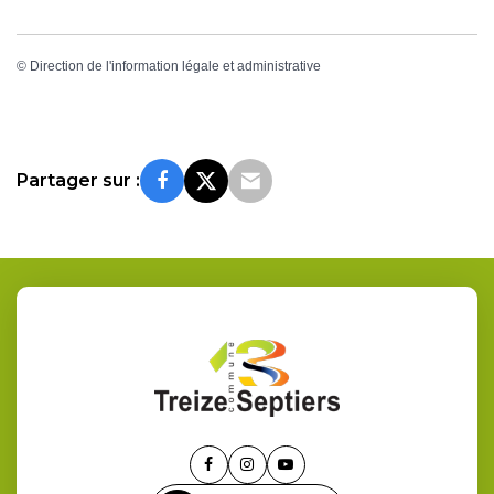
©
Direction de l'information légale et administrative
Partager sur :
Lien
Lien
Lien