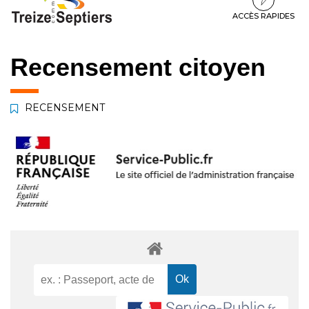
à
au
au
la
contenu
pied
ACCÈS RAPIDES
navigation
de
page
Recensement citoyen
RECENSEMENT