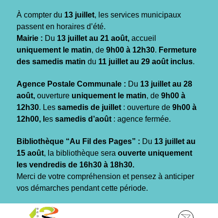
Gestion des traceurs
À compter du
13 juillet
, les services municipaux
passent en horaires d’été.
Mairie :
Du
13 juillet au 21 août,
accueil
uniquement le matin
, de
9h00 à 12h30
.
Fermeture
des samedis matin
du
11 juillet au 29 août inclus
.
Agence Postale Communale :
Du
13 juillet au 28
août,
ouverture
uniquement le matin
, de
9h00 à
12h30
. Les
samedis de juillet
: ouverture de
9h00 à
12h00, l
es
samedis d’août
: agence fermée.
Bibliothèque “Au Fil des Pages” :
Du
13 juillet au
15 août
, la bibliothèque sera
ouverte uniquement
les vendredis de 16h30 à 18h30.
Merci de votre compréhension et pensez à anticiper
vos démarches pendant cette période.
Aller
Aller
Aller