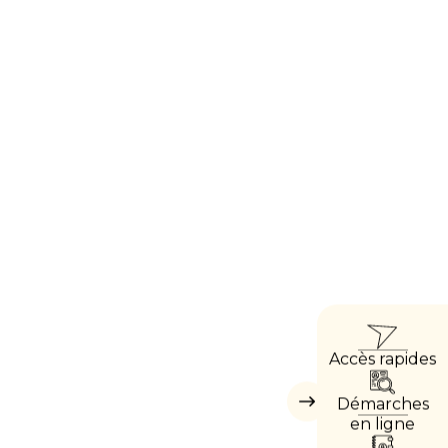
ACC
Accès rapides
DIRE
Démarches
Masquer
les
en ligne
accès