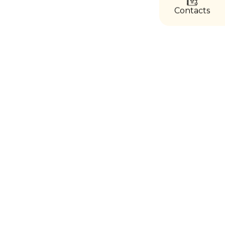
directs
Contacts