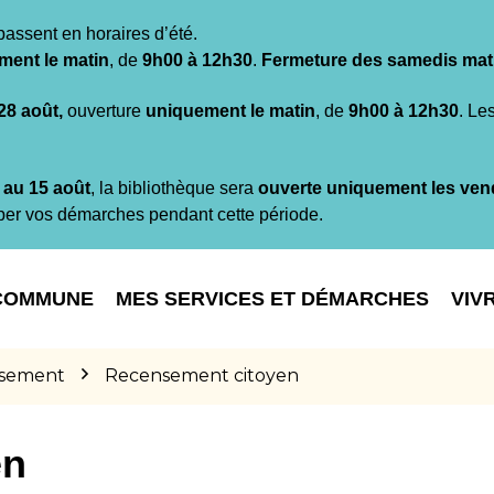
passent en horaires d’été.
ment le matin
, de
9h00 à 12h30
.
Fermeture des samedis mat
 28 août,
ouverture
uniquement le matin
, de
9h00 à 12h30
. Le
t au 15 août
, la bibliothèque sera
ouverte uniquement les ven
per vos démarches pendant cette période.
COMMUNE
MES SERVICES ET DÉMARCHES
VIV
sement
Recensement citoyen
en