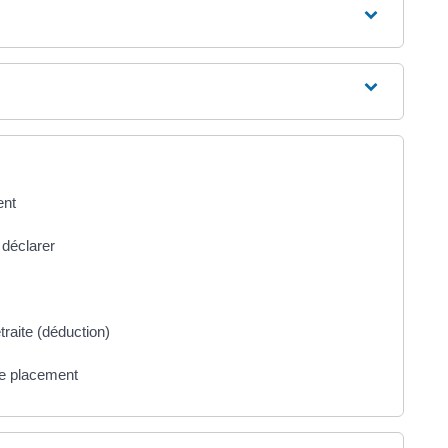
ent
 déclarer
traite (déduction)
de placement