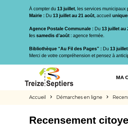
Gestion des traceurs
À compter du
13 juillet
, les services municipaux 
Mairie :
Du
13 juillet au 21 août,
accueil
unique
Agence Postale Communale :
Du
13 juillet au
l
es
samedis d’août
: agence fermée.
Bibliothèque “Au Fil des Pages” :
Du
13 juille
Merci de votre compréhension et pensez à antici
Aller
Aller
Aller
à
au
au
MA 
la
contenu
pied
navigation
de
page
Accueil
Démarches en ligne
Recen
Recensement citoy