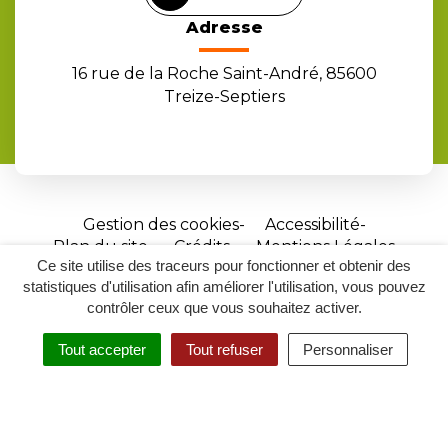
Adresse
16 rue de la Roche Saint-André, 85600
Treize-Septiers
Gestion des cookies
Accessibilité
Plan du site
Crédits
Mentions Légales
Ce site utilise des traceurs pour fonctionner et obtenir des
Site
statistiques d'utilisation afin améliorer l'utilisation, vous pouvez
réalisé
contrôler ceux que vous souhaitez activer.
par
Tout accepter
Tout refuser
Personnaliser
Inovagora
MENU
RECHERCHER
ACCESSIBILITÉ
(ouverture
dans
un
nouvel