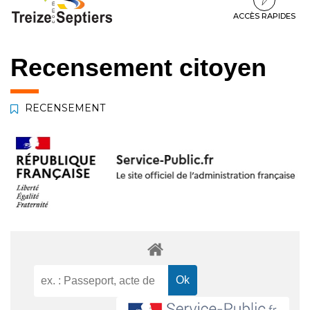
à
au
au
la
contenu
pied
ACCÈS RAPIDES
navigation
de
page
Recensement citoyen
RECENSEMENT