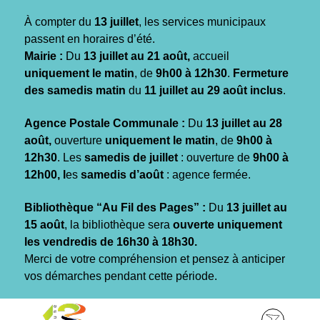
Gestion des traceurs
À compter du
13 juillet
, les services municipaux
passent en horaires d’été.
Mairie :
Du
13 juillet au 21 août,
accueil
uniquement le matin
, de
9h00 à 12h30
.
Fermeture
des samedis matin
du
11 juillet au 29 août inclus
.
Agence Postale Communale :
Du
13 juillet au 28
août,
ouverture
uniquement le matin
, de
9h00 à
12h30
. Les
samedis de juillet
: ouverture de
9h00 à
12h00, l
es
samedis d’août
: agence fermée.
Bibliothèque “Au Fil des Pages” :
Du
13 juillet au
15 août
, la bibliothèque sera
ouverte uniquement
les vendredis de 16h30 à 18h30.
Merci de votre compréhension et pensez à anticiper
vos démarches pendant cette période.
Aller
Aller
Aller