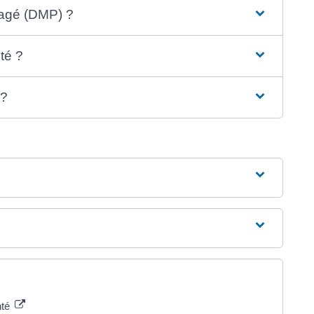
tagé (DMP) ?
té ?
 ?
nté