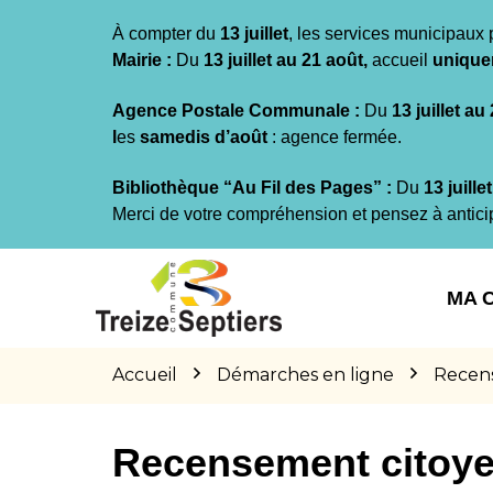
Gestion des traceurs
À compter du
13 juillet
, les services municipaux 
Mairie :
Du
13 juillet au 21 août,
accueil
unique
Agence Postale Communale :
Du
13 juillet au
l
es
samedis d’août
: agence fermée.
Bibliothèque “Au Fil des Pages” :
Du
13 juille
Merci de votre compréhension et pensez à antici
Aller
Aller
Aller
à
au
au
MA 
la
contenu
pied
navigation
de
page
Accueil
Démarches en ligne
Recen
Recensement citoy