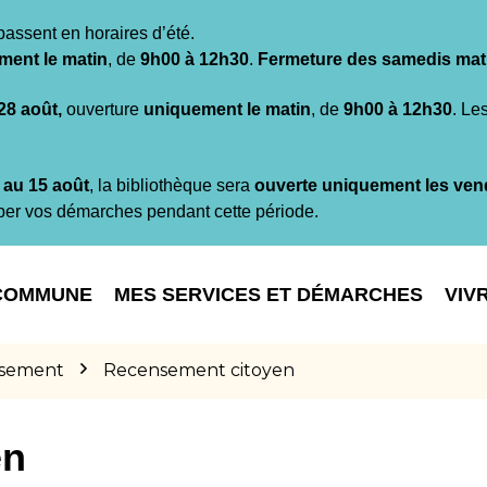
passent en horaires d’été.
ment le matin
, de
9h00 à 12h30
.
Fermeture des samedis mat
 28 août,
ouverture
uniquement le matin
, de
9h00 à 12h30
. Le
t au 15 août
, la bibliothèque sera
ouverte uniquement les ven
per vos démarches pendant cette période.
COMMUNE
MES SERVICES ET DÉMARCHES
VIV
sement
Recensement citoyen
en