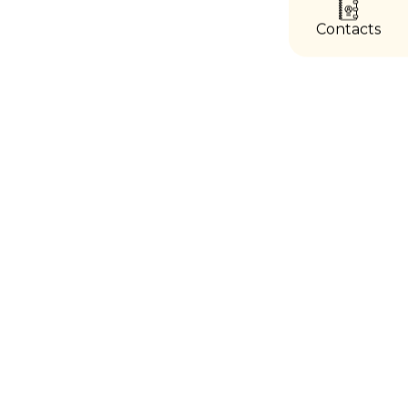
directs
Contacts