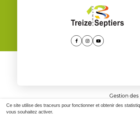
Lien
Lien
Lien
vers
vers
vers
le
le
la
compte
compte
chaîne
Facebook
Instagram
Youtube
Gestion des
Ce site utilise des traceurs pour fonctionner et obtenir des statisti
vous souhaitez activer.