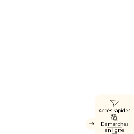
ACC
Accès rapides
DIRE
Démarches
Masquer
les
en ligne
accès