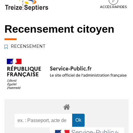
à
au
au
la
contenu
pied
ACCÈS RAPIDES
navigation
de
page
Recensement citoyen
RECENSEMENT