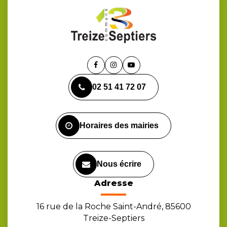
Lien
Lien
Lien
vers
vers
vers
02 51 41 72 07
le
le
la
compte
compte
chaîne
Facebook
Instagram
Youtube
Horaires des mairies
Nous écrire
Adresse
16 rue de la Roche Saint-André, 85600
Treize-Septiers