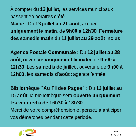
Gestion des traceurs
À compter du
13 juillet
, les services municipaux
passent en horaires d’été.
Mairie :
Du
13 juillet au 21 août,
accueil
uniquement le matin
, de
9h00 à 12h30
.
Fermeture
des samedis matin
du
11 juillet au 29 août inclus
.
Agence Postale Communale :
Du
13 juillet au 28
août,
ouverture
uniquement le matin
, de
9h00 à
12h30
. Les
samedis de juillet
: ouverture de
9h00 à
12h00, l
es
samedis d’août
: agence fermée.
Bibliothèque “Au Fil des Pages” :
Du
13 juillet au
15 août
, la bibliothèque sera
ouverte uniquement
les vendredis de 16h30 à 18h30.
Merci de votre compréhension et pensez à anticiper
vos démarches pendant cette période.
Aller
Aller
Aller