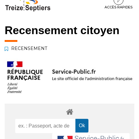
à
au
au
la
contenu
pied
ACCÈS RAPIDES
navigation
de
page
Recensement citoyen
RECENSEMENT