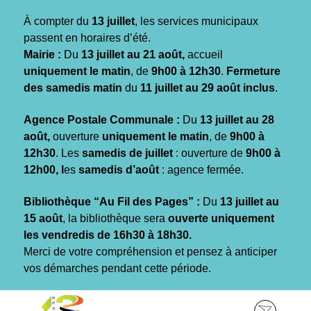
Gestion des traceurs
À compter du
13 juillet
, les services municipaux
passent en horaires d’été.
Mairie :
Du
13 juillet au 21 août,
accueil
uniquement le matin
, de
9h00 à 12h30
.
Fermeture
des samedis matin
du
11 juillet au 29 août inclus
.
Agence Postale Communale :
Du
13 juillet au 28
août,
ouverture
uniquement le matin
, de
9h00 à
12h30
. Les
samedis de juillet
: ouverture de
9h00 à
12h00, l
es
samedis d’août
: agence fermée.
Bibliothèque “Au Fil des Pages” :
Du
13 juillet au
15 août
, la bibliothèque sera
ouverte uniquement
les vendredis de 16h30 à 18h30.
Merci de votre compréhension et pensez à anticiper
vos démarches pendant cette période.
Aller
Aller
Aller