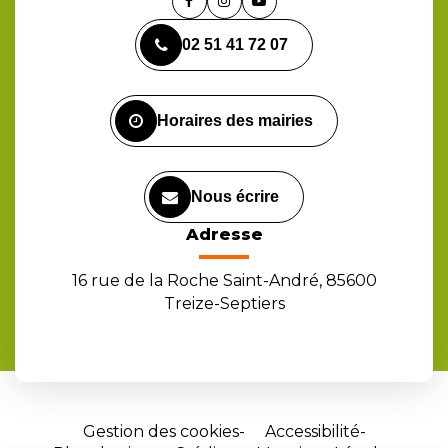
Lien
Lien
Lien
vers
vers
vers
02 51 41 72 07
le
le
la
compte
compte
chaîne
Facebook
Instagram
Youtube
Horaires des mairies
Nous écrire
Adresse
16 rue de la Roche Saint-André, 85600
Treize-Septiers
Gestion des cookies
Accessibilité