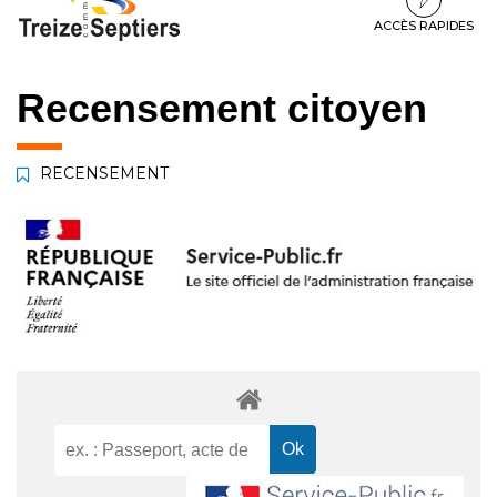
à
au
au
la
contenu
pied
ACCÈS RAPIDES
navigation
de
page
Recensement citoyen
RECENSEMENT