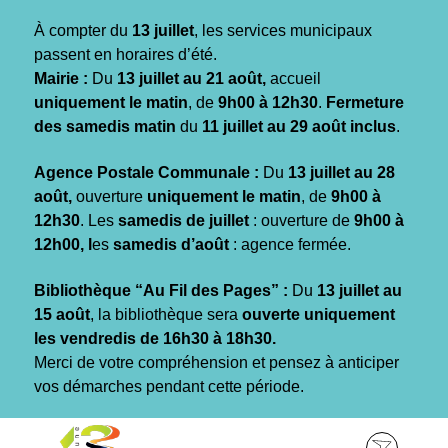
Gestion des traceurs
À compter du
13 juillet
, les services municipaux
passent en horaires d’été.
Mairie :
Du
13 juillet au 21 août,
accueil
uniquement le matin
, de
9h00 à 12h30
.
Fermeture
des samedis matin
du
11 juillet au 29 août inclus
.
Agence Postale Communale :
Du
13 juillet au 28
août,
ouverture
uniquement le matin
, de
9h00 à
12h30
. Les
samedis de juillet
: ouverture de
9h00 à
12h00, l
es
samedis d’août
: agence fermée.
Bibliothèque “Au Fil des Pages” :
Du
13 juillet au
15 août
, la bibliothèque sera
ouverte uniquement
les vendredis de 16h30 à 18h30.
Merci de votre compréhension et pensez à anticiper
vos démarches pendant cette période.
Aller
Aller
Aller