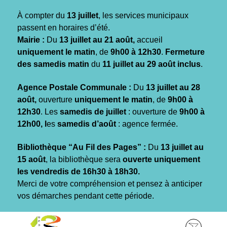
Gestion des traceurs
À compter du
13 juillet
, les services municipaux
passent en horaires d’été.
Mairie :
Du
13 juillet au 21 août,
accueil
uniquement le matin
, de
9h00 à 12h30
.
Fermeture
des samedis matin
du
11 juillet au 29 août inclus
.
Agence Postale Communale :
Du
13 juillet au 28
août,
ouverture
uniquement le matin
, de
9h00 à
12h30
. Les
samedis de juillet
: ouverture de
9h00 à
12h00, l
es
samedis d’août
: agence fermée.
Bibliothèque “Au Fil des Pages” :
Du
13 juillet au
15 août
, la bibliothèque sera
ouverte uniquement
les vendredis de 16h30 à 18h30.
Merci de votre compréhension et pensez à anticiper
vos démarches pendant cette période.
Aller
Aller
Aller