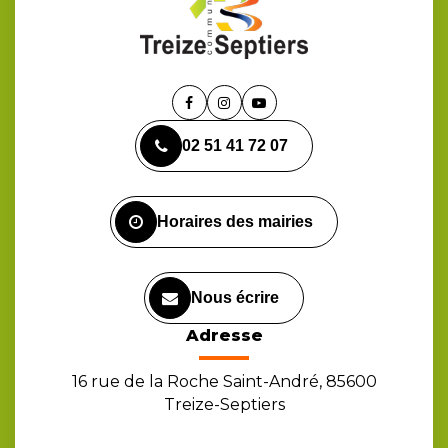
Lien
Lien
Lien
vers
vers
vers
02 51 41 72 07
le
le
la
compte
compte
chaîne
Facebook
Instagram
Youtube
Horaires des mairies
Nous écrire
Adresse
16 rue de la Roche Saint-André, 85600
Treize-Septiers