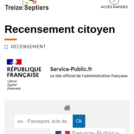
à
au
au
la
contenu
pied
ACCÈS RAPIDES
navigation
de
page
Recensement citoyen
RECENSEMENT