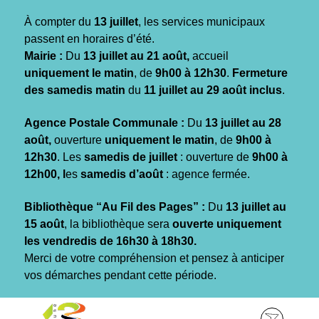
Gestion des traceurs
À compter du
13 juillet
, les services municipaux
passent en horaires d’été.
Mairie :
Du
13 juillet au 21 août,
accueil
uniquement le matin
, de
9h00 à 12h30
.
Fermeture
des samedis matin
du
11 juillet au 29 août inclus
.
Agence Postale Communale :
Du
13 juillet au 28
août,
ouverture
uniquement le matin
, de
9h00 à
12h30
. Les
samedis de juillet
: ouverture de
9h00 à
12h00, l
es
samedis d’août
: agence fermée.
Bibliothèque “Au Fil des Pages” :
Du
13 juillet au
15 août
, la bibliothèque sera
ouverte uniquement
les vendredis de 16h30 à 18h30.
Merci de votre compréhension et pensez à anticiper
vos démarches pendant cette période.
Aller
Aller
Aller