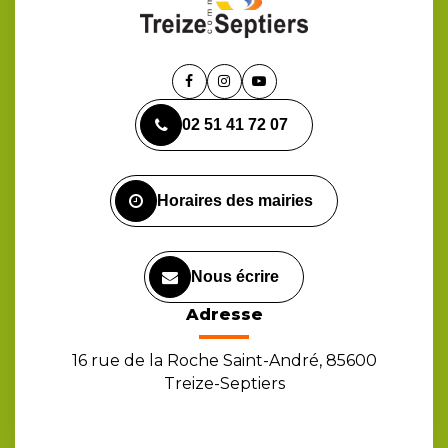
Lien
Lien
Lien
vers
vers
vers
02 51 41 72 07
le
le
la
compte
compte
chaîne
Facebook
Instagram
Youtube
Horaires des mairies
Nous écrire
Adresse
16 rue de la Roche Saint-André, 85600
Treize-Septiers