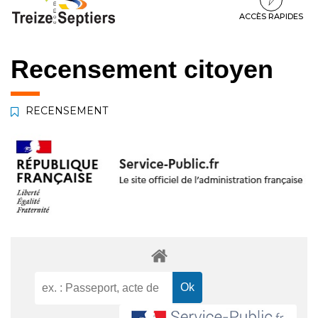
à
au
au
la
contenu
pied
ACCÈS RAPIDES
navigation
de
page
Recensement citoyen
RECENSEMENT