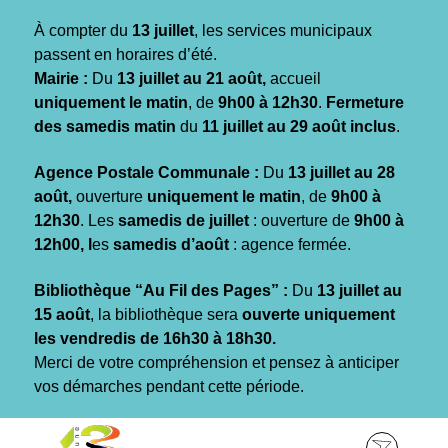
Gestion des traceurs
À compter du
13 juillet
, les services municipaux
passent en horaires d’été.
Mairie :
Du
13 juillet au 21 août,
accueil
uniquement le matin
, de
9h00 à 12h30
.
Fermeture
des samedis matin
du
11 juillet au 29 août inclus
.
Agence Postale Communale :
Du
13 juillet au 28
août,
ouverture
uniquement le matin
, de
9h00 à
12h30
. Les
samedis de juillet
: ouverture de
9h00 à
12h00, l
es
samedis d’août
: agence fermée.
Bibliothèque “Au Fil des Pages” :
Du
13 juillet au
15 août
, la bibliothèque sera
ouverte uniquement
les vendredis de 16h30 à 18h30.
Merci de votre compréhension et pensez à anticiper
vos démarches pendant cette période.
Aller
Aller
Aller