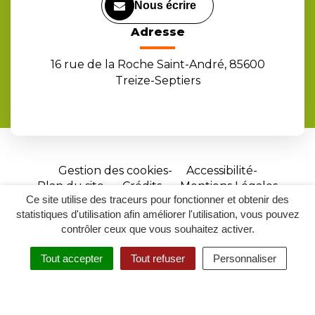
Nous écrire
Adresse
16 rue de la Roche Saint-André, 85600
Treize-Septiers
Gestion des cookies
Accessibilité
Plan du site
Crédits
Mentions Légales
Ce site utilise des traceurs pour fonctionner et obtenir des
Site
statistiques d'utilisation afin améliorer l'utilisation, vous pouvez
réalisé
contrôler ceux que vous souhaitez activer.
par
Tout accepter
Tout refuser
Personnaliser
Inovagora
MENU
RECHERCHER
ACCESSIBILITÉ
(ouverture
dans
un