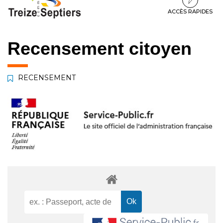
à
au
au
la
contenu
pied
ACCÈS RAPIDES
navigation
de
page
Recensement citoyen
RECENSEMENT