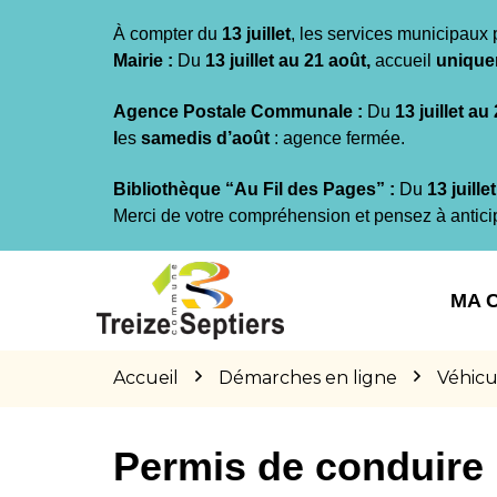
Gestion des traceurs
À compter du
13 juillet
, les services municipaux 
Mairie :
Du
13 juillet au 21 août,
accueil
unique
Agence Postale Communale :
Du
13 juillet au
l
es
samedis d’août
: agence fermée.
Bibliothèque “Au Fil des Pages” :
Du
13 juille
Merci de votre compréhension et pensez à antici
Aller
Aller
Aller
à
au
au
MA 
la
contenu
pied
navigation
de
page
Accueil
Démarches en ligne
Véhicu
Permis de conduire