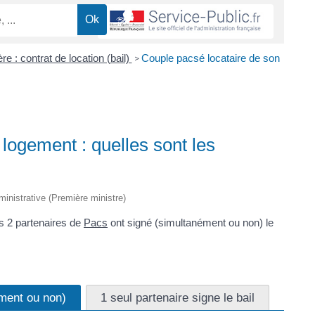
re : contrat de location (bail)
Couple pacsé locataire de son
>
logement : quelles sont les
dministrative (Première ministre)
es 2 partenaires de
Pacs
ont signé (simultanément ou non) le
ément ou non)
1 seul partenaire signe le bail