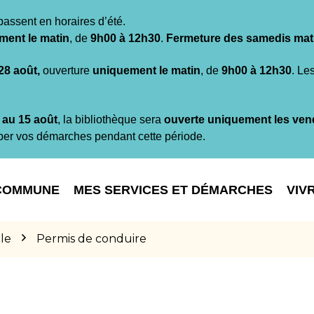
passent en horaires d’été.
ment le matin
, de
9h00 à 12h30
.
Fermeture des samedis mat
 28 août,
ouverture
uniquement le matin
, de
9h00 à 12h30
. Le
t au 15 août
, la bibliothèque sera
ouverte uniquement les ven
per vos démarches pendant cette période.
COMMUNE
MES SERVICES ET DÉMARCHES
VIV
le
Permis de conduire