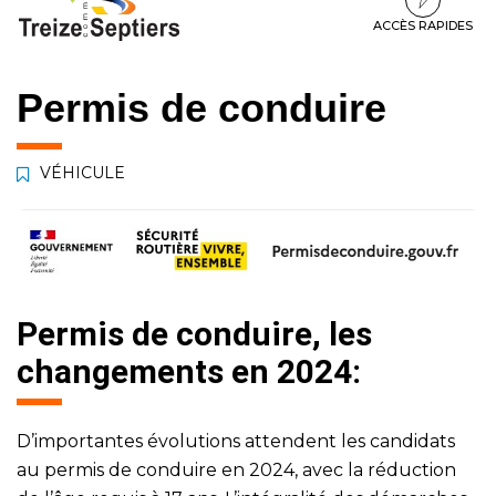
à
au
au
la
contenu
pied
ACCÈS RAPIDES
navigation
de
page
Permis de conduire
VÉHICULE
Permis de conduire, les
changements en 2024:
D’importantes évolutions attendent les candidats
au permis de conduire en 2024, avec la réduction