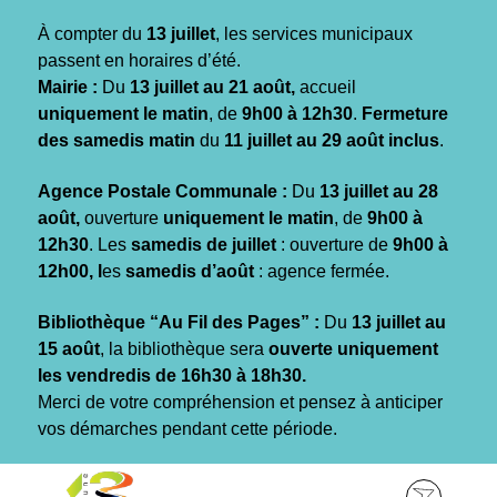
Gestion des traceurs
À compter du
13 juillet
, les services municipaux
passent en horaires d’été.
Mairie :
Du
13 juillet au 21 août,
accueil
uniquement le matin
, de
9h00 à 12h30
.
Fermeture
des samedis matin
du
11 juillet au 29 août inclus
.
Agence Postale Communale :
Du
13 juillet au 28
août,
ouverture
uniquement le matin
, de
9h00 à
12h30
. Les
samedis de juillet
: ouverture de
9h00 à
12h00, l
es
samedis d’août
: agence fermée.
Bibliothèque “Au Fil des Pages” :
Du
13 juillet au
15 août
, la bibliothèque sera
ouverte uniquement
les vendredis de 16h30 à 18h30.
Merci de votre compréhension et pensez à anticiper
vos démarches pendant cette période.
Aller
Aller
Aller