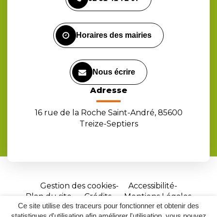
le
le
la
compte
compte
chaîne
Facebook
Instagram
Youtube
Horaires des mairies
Nous écrire
Adresse
16 rue de la Roche Saint-André, 85600
Treize-Septiers
Gestion des cookies
Accessibilité
Plan du site
Crédits
Mentions Légales
Ce site utilise des traceurs pour fonctionner et obtenir des
Site
statistiques d'utilisation afin améliorer l'utilisation, vous pouvez