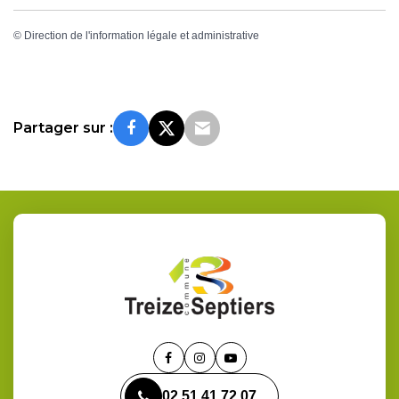
©
Direction de l'information légale et administrative
Partager sur :
Lien
Lien
Lien
vers
vers
vers
02 51 41 72 07