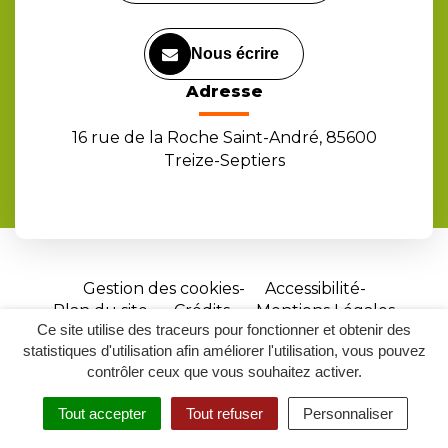
Nous écrire
Adresse
16 rue de la Roche Saint-André, 85600
Treize-Septiers
Gestion des cookies
Accessibilité
Plan du site
Crédits
Mentions Légales
Ce site utilise des traceurs pour fonctionner et obtenir des
Site
statistiques d'utilisation afin améliorer l'utilisation, vous pouvez
réalisé
contrôler ceux que vous souhaitez activer.
par
Tout accepter
Tout refuser
Personnaliser
Inovagora
MENU
RECHERCHER
ACCESSIBILITÉ
(ouverture