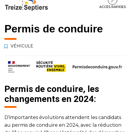
à
au
au
la
contenu
pied
ACCÈS RAPIDES
navigation
de
page
Permis de conduire
VÉHICULE
Permis de conduire, les
changements en 2024:
D’importantes évolutions attendent les candidats
au permis de conduire en 2024, avec la réduction