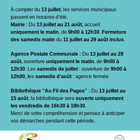
Gestion des traceurs
À compter du
13 juillet
, les services municipaux
passent en horaires d’été.
Mairie :
Du
13 juillet au 21 août,
accueil
uniquement le matin
, de
9h00 à 12h30
.
Fermeture
des samedis matin
du
11 juillet au 29 août inclus
.
Agence Postale Communale :
Du
13 juillet au 28
août,
ouverture
uniquement le matin
, de
9h00 à
12h30
. Les
samedis de juillet
: ouverture de
9h00 à
12h00, l
es
samedis d’août
: agence fermée.
Bibliothèque “Au Fil des Pages” :
Du
13 juillet au
15 août
, la bibliothèque sera
ouverte uniquement
les vendredis de 16h30 à 18h30.
Merci de votre compréhension et pensez à anticiper
vos démarches pendant cette période.
Aller
Aller
Aller