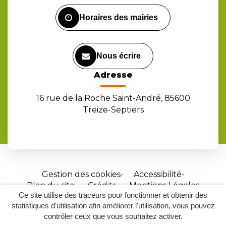
Facebook
Instagram
Youtube
Horaires des mairies
Nous écrire
Adresse
16 rue de la Roche Saint-André, 85600
Treize-Septiers
Gestion des cookies
Accessibilité
Plan du site
Crédits
Mentions Légales
Ce site utilise des traceurs pour fonctionner et obtenir des
Site
statistiques d'utilisation afin améliorer l'utilisation, vous pouvez
réalisé
contrôler ceux que vous souhaitez activer.