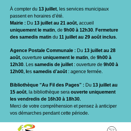
Gestion des traceurs
À compter du
13 juillet
, les services municipaux
passent en horaires d’été.
Mairie :
Du
13 juillet au 21 août,
accueil
uniquement le matin
, de
9h00 à 12h30
.
Fermeture
des samedis matin
du
11 juillet au 29 août inclus
.
Agence Postale Communale :
Du
13 juillet au 28
août,
ouverture
uniquement le matin
, de
9h00 à
12h30
. Les
samedis de juillet
: ouverture de
9h00 à
12h00, l
es
samedis d’août
: agence fermée.
Bibliothèque “Au Fil des Pages” :
Du
13 juillet au
15 août
, la bibliothèque sera
ouverte uniquement
les vendredis de 16h30 à 18h30.
Merci de votre compréhension et pensez à anticiper
vos démarches pendant cette période.
Aller
Aller
Aller