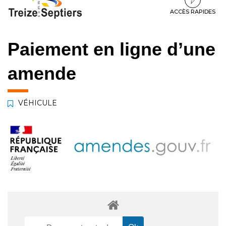
à
au
au
la
contenu
pied
ACCÈS RAPIDES
navigation
de
page
Paiement en ligne d’une
amende
VÉHICULE