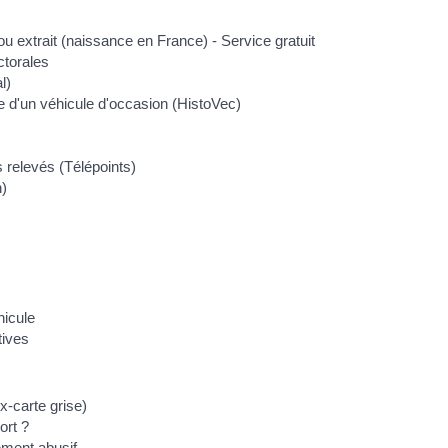
u extrait (naissance en France) - Service gratuit
ctorales
l)
ve d'un véhicule d'occasion (HistoVec)
 relevés (Télépoints)
n)
hicule
tives
ex-carte grise)
ort ?
ement abusif