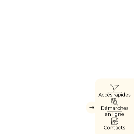
ACC
Accès rapides
DIRE
Démarches
Masquer
les
en ligne
accès
directs
Contacts