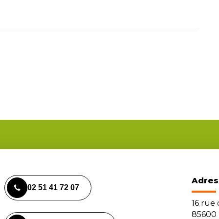
Adres
02 51 41 72 07
16 rue
85600 