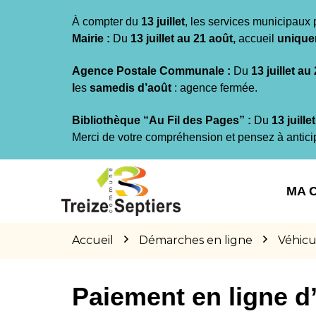
Gestion des traceurs
À compter du
13 juillet
, les services municipaux 
Mairie :
Du
13 juillet au 21 août,
accueil
unique
Agence Postale Communale :
Du
13 juillet au
l
es
samedis d’août
: agence fermée.
Bibliothèque “Au Fil des Pages” :
Du
13 juille
Merci de votre compréhension et pensez à antici
Aller
Aller
Aller
à
au
au
MA 
la
contenu
pied
navigation
de
page
Accueil
Démarches en ligne
Véhicu
Paiement en ligne 