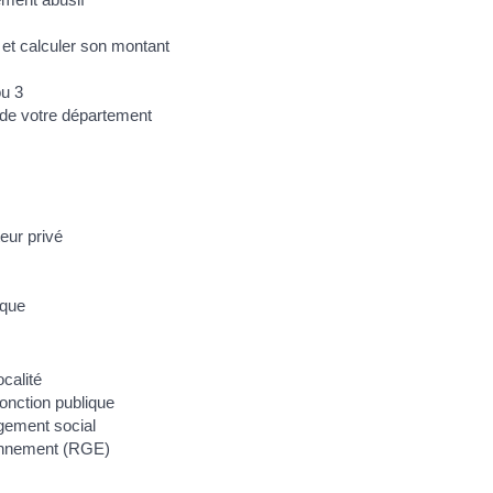
 et calculer son montant
ou 3
 de votre département
eur privé
ique
calité
fonction publique
gement social
ronnement (RGE)