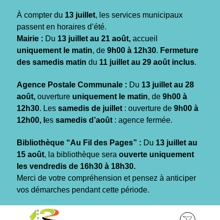
Gestion des traceurs
À compter du
13 juillet
, les services municipaux
passent en horaires d’été.
Mairie :
Du
13 juillet au 21 août,
accueil
uniquement le matin
, de
9h00 à 12h30
.
Fermeture
des samedis matin
du
11 juillet au 29 août inclus
.
Agence Postale Communale :
Du
13 juillet au 28
août,
ouverture
uniquement le matin
, de
9h00 à
12h30
. Les
samedis de juillet
: ouverture de
9h00 à
12h00, l
es
samedis d’août
: agence fermée.
Bibliothèque “Au Fil des Pages” :
Du
13 juillet au
15 août
, la bibliothèque sera
ouverte uniquement
les vendredis de 16h30 à 18h30.
Merci de votre compréhension et pensez à anticiper
vos démarches pendant cette période.
Aller
Aller
Aller