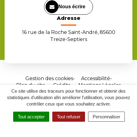
Nous écrire
Adresse
16 rue de la Roche Saint-André, 85600
Treize-Septiers
Gestion des cookies
Accessibilité
Plan du site
Crédits
Mentions Légales
Ce site utilise des traceurs pour fonctionner et obtenir des
Site
statistiques d'utilisation afin améliorer l'utilisation, vous pouvez
réalisé
contrôler ceux que vous souhaitez activer.
par
Tout accepter
Tout refuser
Personnaliser
Inovagora
MENU
RECHERCHER
ACCESSIBILITÉ
(ouverture
dans