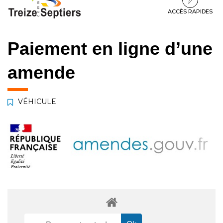
à
au
au
la
contenu
pied
ACCÈS RAPIDES
navigation
de
page
Paiement en ligne d’une
amende
VÉHICULE