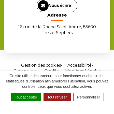
Nous écrire
Adresse
16 rue de la Roche Saint-André, 85600
Treize-Septiers
Gestion des cookies
Accessibilité
Plan du site
Crédits
Mentions Légales
Ce site utilise des traceurs pour fonctionner et obtenir des
Site
statistiques d'utilisation afin améliorer l'utilisation, vous pouvez
réalisé
contrôler ceux que vous souhaitez activer.
par
Tout accepter
Tout refuser
Personnaliser
Inovagora
MENU
RECHERCHER
ACCESSIBILITÉ
(ouverture
dans