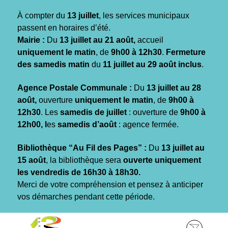
Gestion des traceurs
À compter du
13 juillet
, les services municipaux
passent en horaires d’été.
Mairie :
Du
13 juillet au 21 août,
accueil
uniquement le matin
, de
9h00 à 12h30
.
Fermeture
des samedis matin
du
11 juillet au 29 août inclus
.
Agence Postale Communale :
Du
13 juillet au 28
août,
ouverture
uniquement le matin
, de
9h00 à
12h30
. Les
samedis de juillet
: ouverture de
9h00 à
12h00, l
es
samedis d’août
: agence fermée.
Bibliothèque “Au Fil des Pages” :
Du
13 juillet au
15 août
, la bibliothèque sera
ouverte uniquement
les vendredis de 16h30 à 18h30.
Merci de votre compréhension et pensez à anticiper
vos démarches pendant cette période.
Aller
Aller
Aller