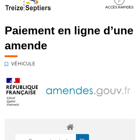
à
au
au
la
contenu
pied
ACCÈS RAPIDES
navigation
de
page
Paiement en ligne d’une
amende
VÉHICULE