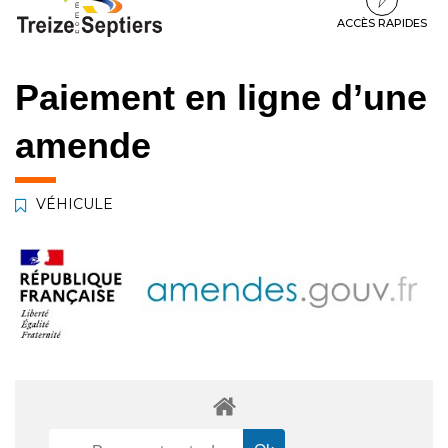
à
au
au
la
contenu
pied
ACCÈS RAPIDES
navigation
de
page
Paiement en ligne d’une
amende
VÉHICULE