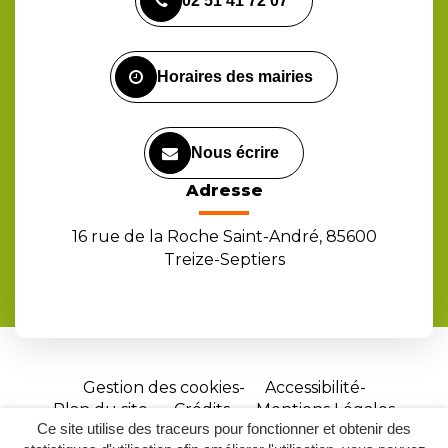
02 51 41 72 07
le
le
la
compte
compte
chaîne
Facebook
Instagram
Youtube
Horaires des mairies
Nous écrire
Adresse
16 rue de la Roche Saint-André, 85600
Treize-Septiers
Gestion des cookies
Accessibilité
Plan du site
Crédits
Mentions Légales
Ce site utilise des traceurs pour fonctionner et obtenir des
Site