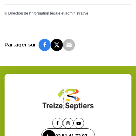
©
Direction de l'information légale et administrative
Partager sur :
Lien
Lien
Lien
vers
vers
vers