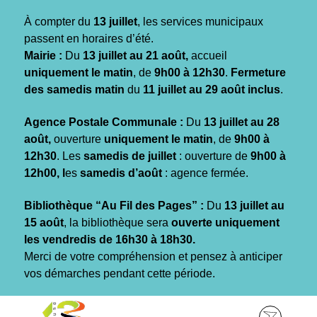
Gestion des traceurs
À compter du
13 juillet
, les services municipaux
passent en horaires d’été.
Mairie :
Du
13 juillet au 21 août,
accueil
uniquement le matin
, de
9h00 à 12h30
.
Fermeture
des samedis matin
du
11 juillet au 29 août inclus
.
Agence Postale Communale :
Du
13 juillet au 28
août,
ouverture
uniquement le matin
, de
9h00 à
12h30
. Les
samedis de juillet
: ouverture de
9h00 à
12h00, l
es
samedis d’août
: agence fermée.
Bibliothèque “Au Fil des Pages” :
Du
13 juillet au
15 août
, la bibliothèque sera
ouverte uniquement
les vendredis de 16h30 à 18h30.
Merci de votre compréhension et pensez à anticiper
vos démarches pendant cette période.
Aller
Aller
Aller