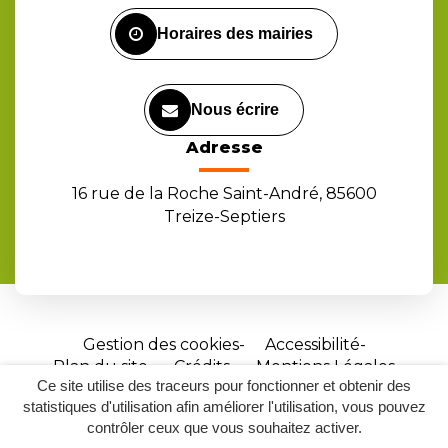
Facebook
Instagram
Youtube
Horaires des mairies
Nous écrire
Adresse
16 rue de la Roche Saint-André, 85600
Treize-Septiers
Gestion des cookies
Accessibilité
Plan du site
Crédits
Mentions Légales
Ce site utilise des traceurs pour fonctionner et obtenir des
Site
statistiques d'utilisation afin améliorer l'utilisation, vous pouvez
réalisé
contrôler ceux que vous souhaitez activer.