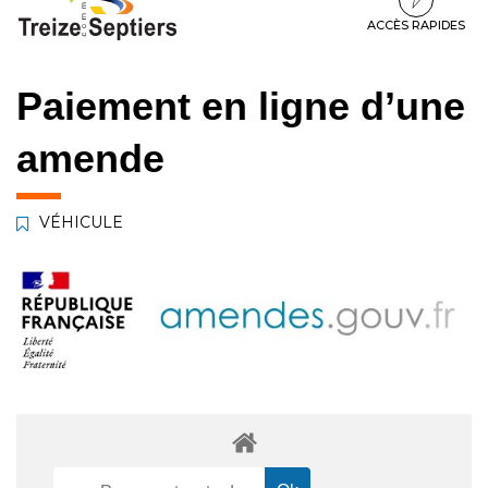
à
au
au
la
contenu
pied
ACCÈS RAPIDES
navigation
de
page
Paiement en ligne d’une
amende
VÉHICULE