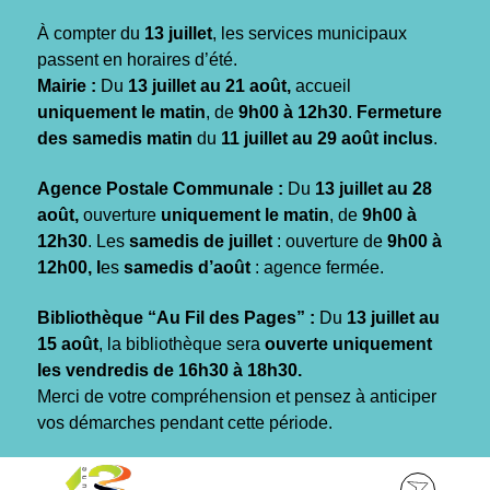
Gestion des traceurs
À compter du
13 juillet
, les services municipaux
passent en horaires d’été.
Mairie :
Du
13 juillet au 21 août,
accueil
uniquement le matin
, de
9h00 à 12h30
.
Fermeture
des samedis matin
du
11 juillet au 29 août inclus
.
Agence Postale Communale :
Du
13 juillet au 28
août,
ouverture
uniquement le matin
, de
9h00 à
12h30
. Les
samedis de juillet
: ouverture de
9h00 à
12h00, l
es
samedis d’août
: agence fermée.
Bibliothèque “Au Fil des Pages” :
Du
13 juillet au
15 août
, la bibliothèque sera
ouverte uniquement
les vendredis de 16h30 à 18h30.
Merci de votre compréhension et pensez à anticiper
vos démarches pendant cette période.
Aller
Aller
Aller