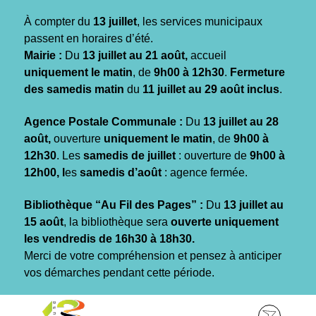
Gestion des traceurs
À compter du
13 juillet
, les services municipaux
passent en horaires d’été.
Mairie :
Du
13 juillet au 21 août,
accueil
uniquement le matin
, de
9h00 à 12h30
.
Fermeture
des samedis matin
du
11 juillet au 29 août inclus
.
Agence Postale Communale :
Du
13 juillet au 28
août,
ouverture
uniquement le matin
, de
9h00 à
12h30
. Les
samedis de juillet
: ouverture de
9h00 à
12h00, l
es
samedis d’août
: agence fermée.
Bibliothèque “Au Fil des Pages” :
Du
13 juillet au
15 août
, la bibliothèque sera
ouverte uniquement
les vendredis de 16h30 à 18h30.
Merci de votre compréhension et pensez à anticiper
vos démarches pendant cette période.
Aller
Aller
Aller