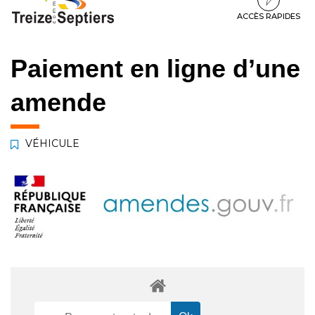
à
au
au
la
contenu
pied
ACCÈS RAPIDES
navigation
de
page
Paiement en ligne d’une
amende
VÉHICULE