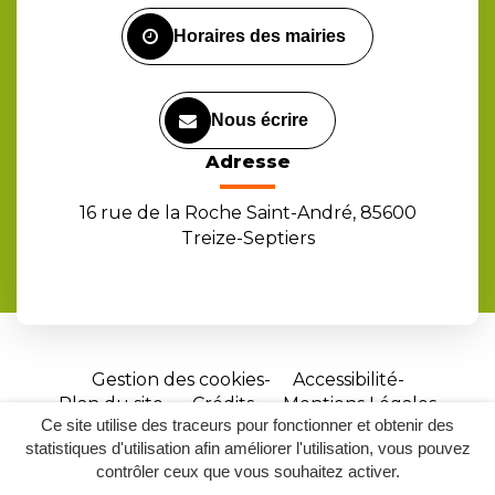
Facebook
Instagram
Youtube
Horaires des mairies
Nous écrire
Adresse
16 rue de la Roche Saint-André, 85600
Treize-Septiers
Gestion des cookies
Accessibilité
Plan du site
Crédits
Mentions Légales
Ce site utilise des traceurs pour fonctionner et obtenir des
Site
statistiques d'utilisation afin améliorer l'utilisation, vous pouvez
réalisé
contrôler ceux que vous souhaitez activer.