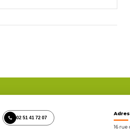
Adres
02 51 41 72 07
16 rue