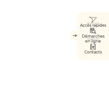
ACC
Accès rapides
DIRE
Démarches
Masquer
les
en ligne
accès
directs
Contacts