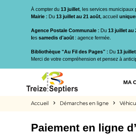
Gestion des traceurs
À compter du
13 juillet
, les services municipaux 
Mairie :
Du
13 juillet au 21 août,
accueil
unique
Agence Postale Communale :
Du
13 juillet au
l
es
samedis d’août
: agence fermée.
Bibliothèque “Au Fil des Pages” :
Du
13 juille
Merci de votre compréhension et pensez à antici
Aller
Aller
Aller
à
au
au
MA 
la
contenu
pied
navigation
de
page
Accueil
Démarches en ligne
Véhicu
Paiement en ligne 