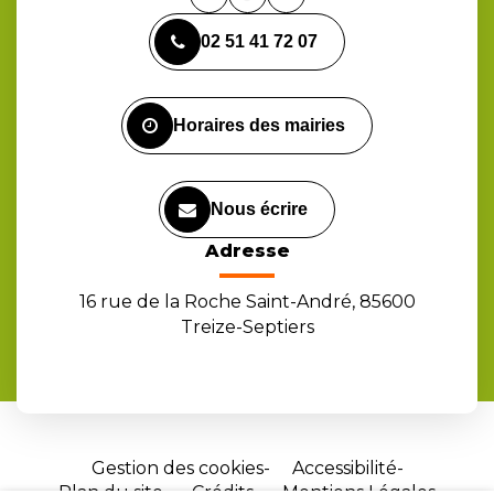
Lien
Lien
Lien
vers
vers
vers
02 51 41 72 07
le
le
la
compte
compte
chaîne
Facebook
Instagram
Youtube
Horaires des mairies
Nous écrire
Adresse
16 rue de la Roche Saint-André, 85600
Treize-Septiers
Gestion des cookies
Accessibilité
Plan du site
Crédits
Mentions Légales