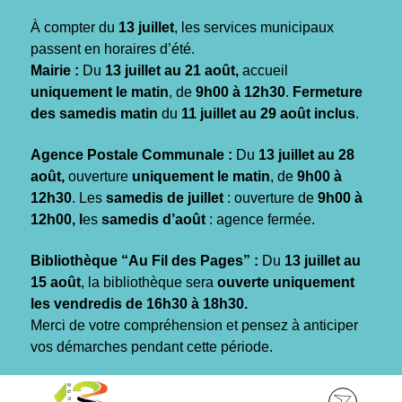
Gestion des traceurs
À compter du
13 juillet
, les services municipaux
passent en horaires d’été.
Mairie :
Du
13 juillet au 21 août,
accueil
uniquement le matin
, de
9h00 à 12h30
.
Fermeture
des samedis matin
du
11 juillet au 29 août inclus
.
Agence Postale Communale :
Du
13 juillet au 28
août,
ouverture
uniquement le matin
, de
9h00 à
12h30
. Les
samedis de juillet
: ouverture de
9h00 à
12h00, l
es
samedis d’août
: agence fermée.
Bibliothèque “Au Fil des Pages” :
Du
13 juillet au
15 août
, la bibliothèque sera
ouverte uniquement
les vendredis de 16h30 à 18h30.
Merci de votre compréhension et pensez à anticiper
vos démarches pendant cette période.
Aller
Aller
Aller