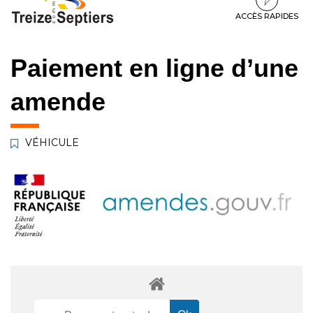
à
au
au
la
contenu
pied
ACCÈS RAPIDES
navigation
de
page
Paiement en ligne d’une
amende
VÉHICULE