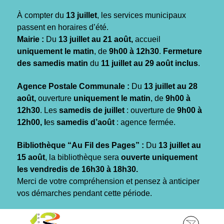
Gestion des traceurs
À compter du
13 juillet
, les services municipaux
passent en horaires d’été.
Mairie :
Du
13 juillet au 21 août,
accueil
uniquement le matin
, de
9h00 à 12h30
.
Fermeture
des samedis matin
du
11 juillet au 29 août inclus
.
Agence Postale Communale :
Du
13 juillet au 28
août,
ouverture
uniquement le matin
, de
9h00 à
12h30
. Les
samedis de juillet
: ouverture de
9h00 à
12h00, l
es
samedis d’août
: agence fermée.
Bibliothèque “Au Fil des Pages” :
Du
13 juillet au
15 août
, la bibliothèque sera
ouverte uniquement
les vendredis de 16h30 à 18h30.
Merci de votre compréhension et pensez à anticiper
vos démarches pendant cette période.
Aller
Aller
Aller