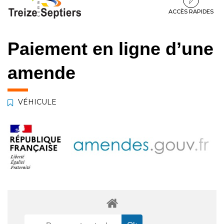
à
au
au
la
contenu
pied
ACCÈS RAPIDES
navigation
de
page
Paiement en ligne d’une
amende
VÉHICULE