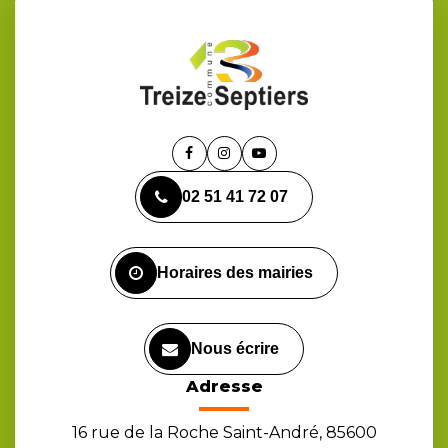
Lien
Lien
Lien
vers
vers
vers
02 51 41 72 07
le
le
la
compte
compte
chaîne
Facebook
Instagram
Youtube
Horaires des mairies
Nous écrire
Adresse
16 rue de la Roche Saint-André, 85600