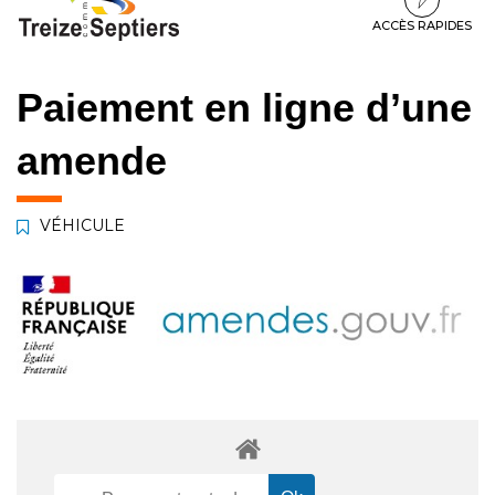
à
au
au
la
contenu
pied
ACCÈS RAPIDES
navigation
de
page
Paiement en ligne d’une
amende
VÉHICULE