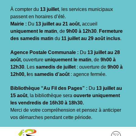
Gestion des traceurs
À compter du
13 juillet
, les services municipaux
passent en horaires d’été.
Mairie :
Du
13 juillet au 21 août,
accueil
uniquement le matin
, de
9h00 à 12h30
.
Fermeture
des samedis matin
du
11 juillet au 29 août inclus
.
Agence Postale Communale :
Du
13 juillet au 28
août,
ouverture
uniquement le matin
, de
9h00 à
12h30
. Les
samedis de juillet
: ouverture de
9h00 à
12h00, l
es
samedis d’août
: agence fermée.
Bibliothèque “Au Fil des Pages” :
Du
13 juillet au
15 août
, la bibliothèque sera
ouverte uniquement
les vendredis de 16h30 à 18h30.
Merci de votre compréhension et pensez à anticiper
vos démarches pendant cette période.
Aller
Aller
Aller