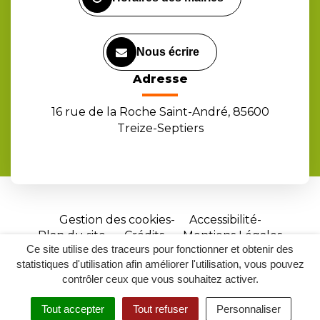
Nous écrire
Adresse
16 rue de la Roche Saint-André, 85600
Treize-Septiers
Gestion des cookies
Accessibilité
Plan du site
Crédits
Mentions Légales
Ce site utilise des traceurs pour fonctionner et obtenir des
Site
statistiques d'utilisation afin améliorer l'utilisation, vous pouvez
réalisé
contrôler ceux que vous souhaitez activer.
par
Tout accepter
Tout refuser
Personnaliser
Inovagora
MENU
RECHERCHER
ACCESSIBILITÉ