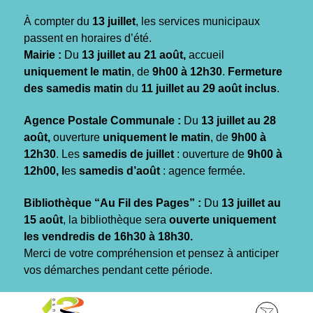
Gestion des traceurs
À compter du
13 juillet
, les services municipaux
passent en horaires d’été.
Mairie :
Du
13 juillet au 21 août,
accueil
uniquement le matin
, de
9h00 à 12h30
.
Fermeture
des samedis matin
du
11 juillet au 29 août inclus
.
Agence Postale Communale :
Du
13 juillet au 28
août,
ouverture
uniquement le matin
, de
9h00 à
12h30
. Les
samedis de juillet
: ouverture de
9h00 à
12h00, l
es
samedis d’août
: agence fermée.
Bibliothèque “Au Fil des Pages” :
Du
13 juillet au
15 août
, la bibliothèque sera
ouverte uniquement
les vendredis de 16h30 à 18h30.
Merci de votre compréhension et pensez à anticiper
vos démarches pendant cette période.
Aller
Aller
Aller