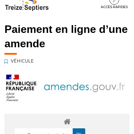
à
au
au
la
contenu
pied
ACCÈS RAPIDES
navigation
de
page
Paiement en ligne d’une
amende
VÉHICULE