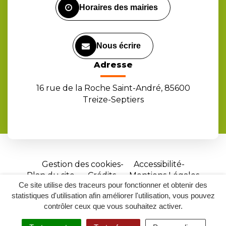
Horaires des mairies
Nous écrire
Adresse
16 rue de la Roche Saint-André, 85600
Treize-Septiers
Gestion des cookies
Accessibilité
Plan du site
Crédits
Mentions Légales
Ce site utilise des traceurs pour fonctionner et obtenir des
Site
statistiques d'utilisation afin améliorer l'utilisation, vous pouvez
réalisé
contrôler ceux que vous souhaitez activer.
par