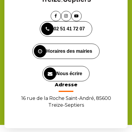
Lien
Lien
Lien
vers
vers
vers
02 51 41 72 07
le
le
la
compte
compte
chaîne
Facebook
Instagram
Youtube
Horaires des mairies
Nous écrire
Adresse
16 rue de la Roche Saint-André, 85600
Treize-Septiers