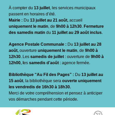
Gestion des traceurs
À compter du
13 juillet
, les services municipaux
passent en horaires d’été.
Mairie :
Du
13 juillet au 21 août,
accueil
uniquement le matin
, de
9h00 à 12h30
.
Fermeture
des samedis matin
du
11 juillet au 29 août inclus
.
Agence Postale Communale :
Du
13 juillet au 28
août,
ouverture
uniquement le matin
, de
9h00 à
12h30
. Les
samedis de juillet
: ouverture de
9h00 à
12h00, l
es
samedis d’août
: agence fermée.
Bibliothèque “Au Fil des Pages” :
Du
13 juillet au
15 août
, la bibliothèque sera
ouverte uniquement
les vendredis de 16h30 à 18h30.
Merci de votre compréhension et pensez à anticiper
vos démarches pendant cette période.
Aller
Aller
Aller