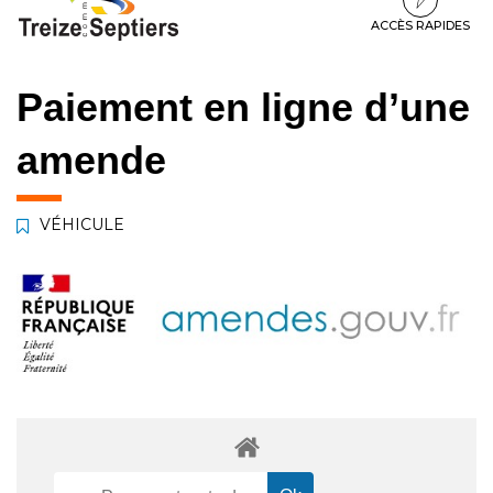
à
au
au
la
contenu
pied
ACCÈS RAPIDES
navigation
de
page
Paiement en ligne d’une
amende
VÉHICULE