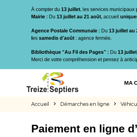
Gestion des traceurs
À compter du
13 juillet
, les services municipaux 
Mairie :
Du
13 juillet au 21 août,
accueil
unique
Agence Postale Communale :
Du
13 juillet au
l
es
samedis d’août
: agence fermée.
Bibliothèque “Au Fil des Pages” :
Du
13 juille
Merci de votre compréhension et pensez à antici
Aller
Aller
Aller
à
au
au
MA 
la
contenu
pied
navigation
de
page
Accueil
Démarches en ligne
Véhicu
Paiement en ligne 