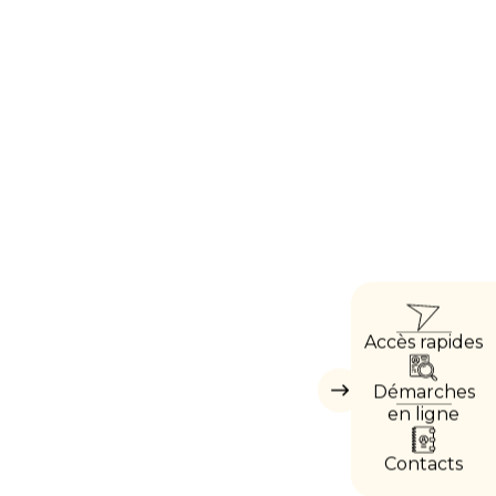
ACC
Accès rapides
DIRE
Démarches
Masquer
les
en ligne
accès
directs
Contacts